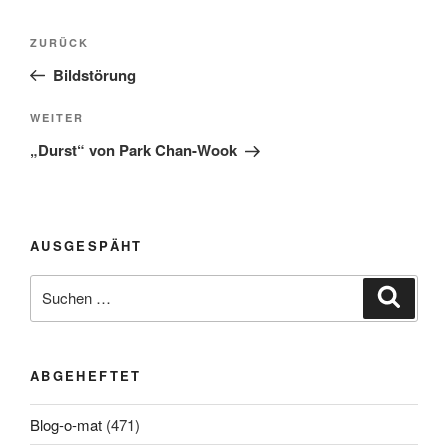
Beitragsnavigation
Vorheriger
ZURÜCK
Beitrag
Bildstörung
Nächster
WEITER
Beitrag
„Durst“ von Park Chan-Wook
AUSGESPÄHT
Suchen
Suche
nach:
ABGEHEFTET
Blog-o-mat
(471)