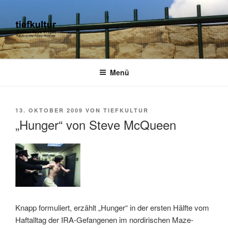
Zum
Inhalt
springen
TIEFKULTUR
kulturjournalist kurator moderator
Menü
VERÖFFENTLICHT
13. OKTOBER 2009
VON
TIEFKULTUR
AM
„Hunger“ von Steve McQueen
Knapp formuliert, erzählt „Hunger“ in der ersten Hälfte vom
Haftalltag der IRA-Gefangenen im nordirischen Maze-