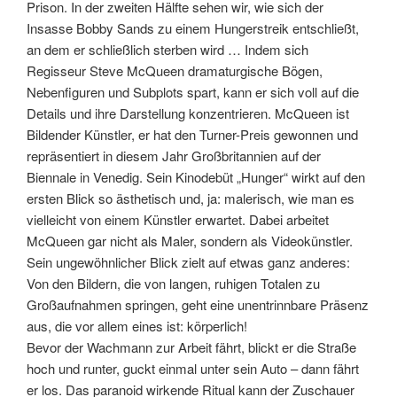
Prison. In der zweiten Hälfte sehen wir, wie sich der
Insasse Bobby Sands zu einem Hungerstreik entschließt,
an dem er schließlich sterben wird …
Indem sich
Regisseur Steve McQueen dramaturgische Bögen,
Nebenfiguren und Subplots spart, kann er sich voll auf die
Details und ihre Darstellung konzentrieren. McQueen ist
Bildender Künstler, er hat den Turner-Preis gewonnen und
repräsentiert in diesem Jahr Großbritannien auf der
Biennale in Venedig. Sein Kinodebüt „Hunger“ wirkt auf den
ersten Blick so ästhetisch und, ja: malerisch, wie man es
vielleicht von einem Künstler erwartet. Dabei arbeitet
McQueen gar nicht als Maler, sondern als Videokünstler.
Sein ungewöhnlicher Blick zielt auf etwas ganz anderes:
Von den Bildern, die von langen, ruhigen Totalen zu
Großaufnahmen springen, geht eine unentrinnbare Präsenz
aus, die vor allem eines ist: körperlich!
Bevor der Wachmann zur Arbeit fährt, blickt er die Straße
hoch und runter, guckt einmal unter sein Auto – dann fährt
er los. Das paranoid wirkende Ritual kann der Zuschauer