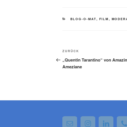
KATEGORIEN
BLOG-O-MAT
,
FILM
,
MODER
Beitragsnavigation
Vorheriger
ZURÜCK
Beitrag
„Quentin Tarantino“ von Amazi
Ameziane