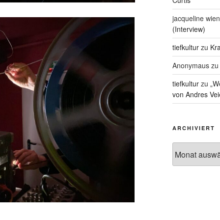
Curtis
jacqueline wien
(Interview)
tiefkultur
zu
Kra
Anonymaus
z
tiefkultur
zu
„We
von Andres Vei
ARCHIVIERT
Archiviert