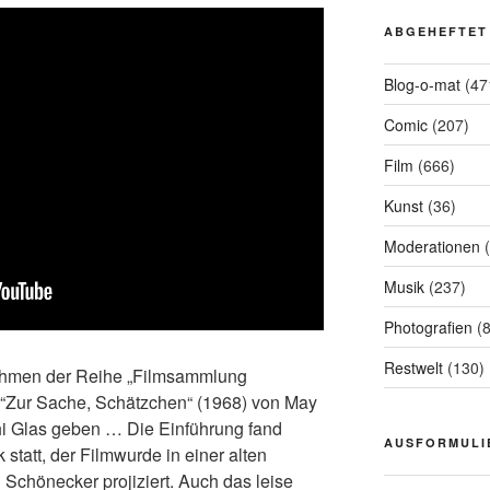
ABGEHEFTET
Blog-o-mat
(47
Comic
(207)
Film
(666)
Kunst
(36)
Moderationen
(
Musik
(237)
Photografien
(8
Restwelt
(130)
Rahmen der Reihe „Filmsammlung
u“Zur Sache, Schätzchen“ (1968) von May
hi Glas geben …
Die Einführung fand
AUSFORMULI
 statt, der Filmwurde in einer alten
chönecker projiziert. Auch das leise