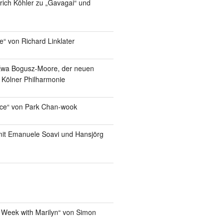
lrich Köhler zu „Gavagai“ und
e“ von Richard Linklater
Ewa Bogusz-Moore, der neuen
r Kölner Philharmonie
ice“ von Park Chan-wook
it Emanuele Soavi und Hansjörg
 Week with Marilyn“ von Simon