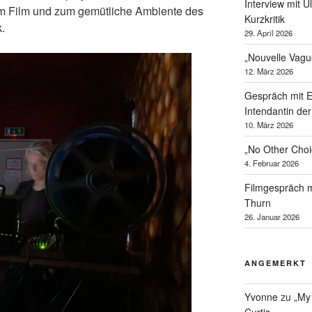
Interview mit U
um Film und zum gemütliche Ambiente des
Kurzkritik
.
29. April 2026
„Nouvelle Vagu
12. März 2026
Gespräch mit 
Intendantin de
10. März 2026
„No Other Cho
4. Februar 2026
Filmgespräch m
Thurn
26. Januar 2026
ANGEMERKT
Yvonne
zu
„My