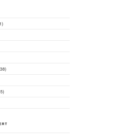
1)
38)
5)
ERT