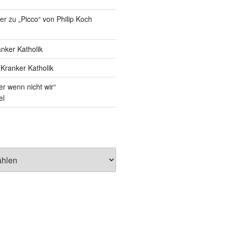
er
zu
„Picco“ von Philip Koch
nker Katholik
u
Kranker Katholik
r wenn nicht wir“
el