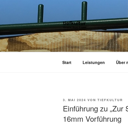
Zum
Inhalt
springen
TIEFKULTU
kulturjournalist kurator moderato
Start
Leistungen
Über 
VERÖFFENTLICHT
3. MAI 2024
VON
TIEFKULTUR
AM
Einführung zu „Zur 
16mm Vorführung