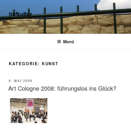
Zum
Inhalt
springen
TIEFKULTUR
kulturjournalist kurator moderator
Menü
KATEGORIE:
KUNST
VERÖFFENTLICHT
6. MAI 2008
AM
Art Cologne 2008: führungslos ins Glück?