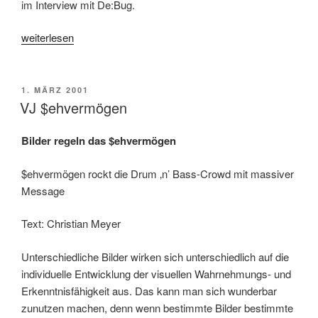
im Interview mit De:Bug.
„Oliver
weiterlesen
Husain
&
Michel
VERÖFFENTLICHT
1. MÄRZ 2001
AM
Klökorn:
VJ $ehvermögen
Musikclips
ffür
Bilder regeln das $ehvermögen
Sensorama“
$ehvermögen rockt die Drum ‚n’ Bass-Crowd mit massiver
Message
Text: Christian Meyer
Unterschiedliche Bilder wirken sich unterschiedlich auf die
individuelle Entwicklung der visuellen Wahrnehmungs- und
Erkenntnisfähigkeit aus. Das kann man sich wunderbar
zunutzen machen, denn wenn bestimmte Bilder bestimmte