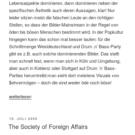
Lebensaspekte dominieren, dann dominieren neben der
spezifischen Ästhetik auch deren Aussagen, klar! Nur
leider sitzen meist die falschen Leute an den richtigen
Stellen, so dass der Bilder-Mainstream in der Regel von
öden bis bösen Menschen bestimmt wird. In der Popkultur
hingegen kann das schon mal besser laufen: für die
Schnittmenge Westdeutschland und Drum ‚n’ Bass-Party
gibt es z.B. auch solche dominierenden Bilder. Das stellt
man schnell fest, wenn man sich in Köln und Umgebung,
aber auch in Koblenz oder Stuttgart auf Drum ’n’ Bass-
Parties herumtreibt:man sieht dort meistens Visuals von
$ehvermögen – doch die sind weder öde noch böse!
„VJ
weiterlesen
$ehvermögen“
VERÖFFENTLICHT
19. JULI 2000
AM
The Society of Foreign Affairs