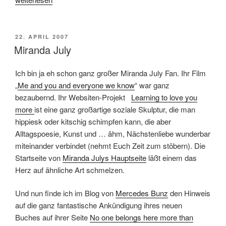
Richters
Domfenster
und
VERÖFFENTLICHT
22. APRIL 2007
AM
Musik
Miranda July
von
Glass,
Ich bin ja eh schon ganz großer Miranda July Fan. Ihr Film
Cage
„
Me and you and everyone we know
“ war ganz
und
bezaubernd. Ihr Websiten-Projekt
Learning to love you
Feldman“
more
ist eine ganz großartige soziale Skulptur, die man
hippiesk oder kitschig schimpfen kann, die aber
Alltagspoesie, Kunst und … ähm, Nächstenliebe wunderbar
miteinander verbindet (nehmt Euch Zeit zum stöbern). Die
Startseite von
Miranda Julys Hauptseite
läßt einem das
Herz auf ähnliche Art schmelzen.
Und nun finde ich im Blog von
Mercedes Bunz
den Hinweis
auf die ganz fantastische Ankündigung ihres neuen
Buches auf ihrer Seite
No one belongs here more than