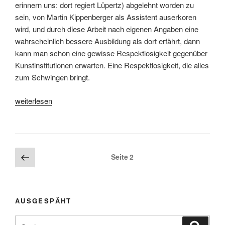
erinnern uns: dort regiert Lüpertz) abgelehnt worden zu
sein, von Martin Kippenberger als Assistent auserkoren
wird, und durch diese Arbeit nach eigenen Angaben eine
wahrscheinlich bessere Ausbildung als dort erfährt, dann
kann man schon eine gewisse Respektlosigkeit gegenüber
Kunstinstitutionen erwarten. Eine Respektlosigkeit, die alles
zum Schwingen bringt.
„Sportkünstler“
weiterlesen
Beitragsnavigation
Vorherige
Seite
2
Seite
AUSGESPÄHT
Suchen
Suche