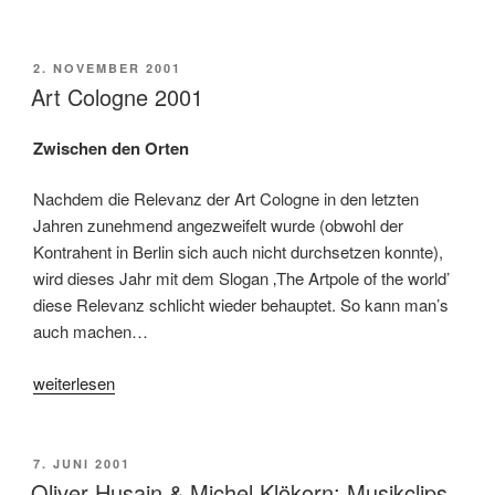
2003,
Köln“
VERÖFFENTLICHT
2. NOVEMBER 2001
AM
Art Cologne 2001
Zwischen den Orten
Nachdem die Relevanz der Art Cologne in den letzten
Jahren zunehmend angezweifelt wurde (obwohl der
Kontrahent in Berlin sich auch nicht durchsetzen konnte),
wird dieses Jahr mit dem Slogan ‚The Artpole of the world’
diese Relevanz schlicht wieder behauptet. So kann man’s
auch machen…
„Art
weiterlesen
Cologne
2001“
VERÖFFENTLICHT
7. JUNI 2001
AM
Oliver Husain & Michel Klökorn: Musikclips