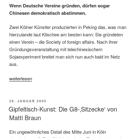
Wenn Deutsche Vereine gründen, dürfen sogar
Chinesen demokratisch abstimmen.
Zwei Kölner Künstler produzierten in Peking das, was man
hierzulande laut Klischee am besten kann: Sie gründeten
einen Verein – die Society of foreign affairs. Nach ihrer
Gründungsveranstaltung mit telechinesischem
Sojaexperiment breitet man sich nun auch bald im Netz
aus.
„The
weiterlesen
Society
of
Foreign
VERÖFFENTLICHT
26. JANUAR 2000
AM
Affairs“
Gipfeltisch-Kunst: Die G8-‚Sitzecke‘ von
Matti Braun
Ein ungewöhnliches Detail des Mitte Juni in Köln