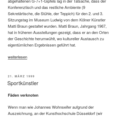
abgehaltenen G-7+1-Gipfels lag in der Tatsache, dass der
Konferenztisch und das restliche Ambiente (9
Sekretärtische, die Stühle, der Teppich) für den 2. und 3.
Sitzungstag im Museum Ludwig von dem Kölner Künstler
Matti Braun gestaltet wurden. Matti Braun, Jahrgang 1967,
hat in früheren Ausstellungen gezeigt, dass er an den Orten
der Geschichte herumwühlt, wo kultureller Austausch zu
eigentümlichen Ergebnissen geführt hat.
„Gipfeltisch-
weiterlesen
Kunst:
Die
G8-
VERÖFFENTLICHT
21. MÄRZ 1999
AM
‚Sitzecke‘
Sportkünstler
von
Matti
Fäden verknoten
Braun“
Wenn man wie Johannes Wohnseifer aufgrund der
Auszeichnung, an der Kunsthochschule Düsseldorf (wir