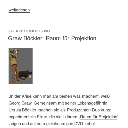
„„Ich
weiterlesen
und
Du
und
VERÖFFENTLICHT
24. SEPTEMBER 2004
AM
alle
Graw Böckler: Raum für Projektion
die
wir
kennen“
von
Miranda
July“
„In der Krise kann man am besten was machen“, weiß
Georg Graw. Gemeinsam mit seiner Lebensgefährtin
Ursula Böckler machen sie als Produzenten-Duo kurze,
experimentelle Filme, die sie in ihrem „
Raum für Projektion
“
zeigen und auf dem gleichnamigen DVD-Label