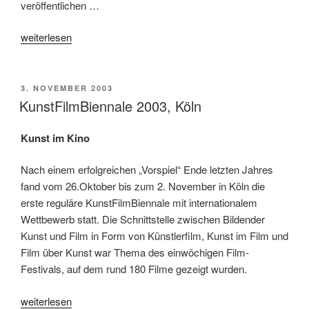
veröffentlichen …
„Graw
weiterlesen
Böckler:
Raum
für
VERÖFFENTLICHT
3. NOVEMBER 2003
AM
Projektion“
KunstFilmBiennale 2003, Köln
Kunst im Kino
Nach einem erfolgreichen „Vorspiel“ Ende letzten Jahres
fand vom 26.Oktober bis zum 2. November in Köln die
erste reguläre KunstFilmBiennale mit internationalem
Wettbewerb statt. Die Schnittstelle zwischen Bildender
Kunst und Film in Form von Künstlerfilm, Kunst im Film und
Film über Kunst war Thema des einwöchigen Film-
Festivals, auf dem rund 180 Filme gezeigt wurden.
„KunstFilmBiennale
weiterlesen