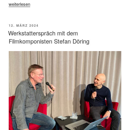
„„Des
weiterlesen
Teufels
Bad“
von
VERÖFFENTLICHT
12. MÄRZ 2024
AM
Veronika
Werkstatterspräch mit dem
Franz
Filmkomponisten Stefan Döring
und
Severin
Fiala“