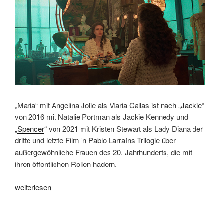
von
Ian
White“
„Maria“ mit Angelina Jolie als Maria Callas ist nach „
Jackie
“
von 2016 mit Natalie Portman als Jackie Kennedy und
„
Spencer
“ von 2021 mit Kristen Stewart als Lady Diana der
dritte und letzte Film in Pablo Larraíns Trilogie über
außergewöhnliche Frauen des 20. Jahrhunderts, die mit
ihren öffentlichen Rollen hadern.
„„Maria“
weiterlesen
von
Pablo