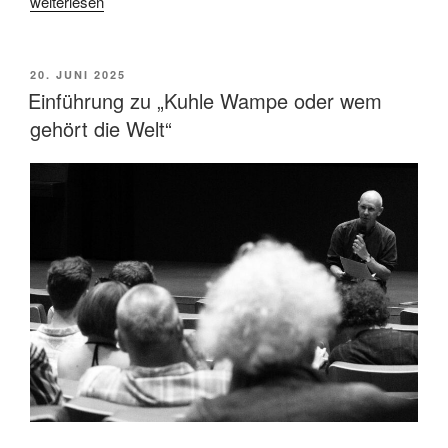
„Gespräch
weiterlesen
mit
Ewa
Bogusz-
VERÖFFENTLICHT
20. JUNI 2025
AM
Moore,
Einführung zu „Kuhle Wampe oder wem
der
gehört die Welt“
neuen
Intendantin
der
Kölner
Philharmonie“