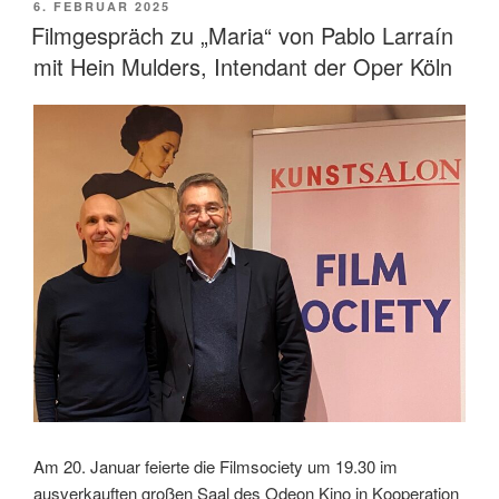
Larraín“
VERÖFFENTLICHT
6. FEBRUAR 2025
AM
Filmgespräch zu „Maria“ von Pablo Larraín
mit Hein Mulders, Intendant der Oper Köln
Am 20. Januar feierte die Filmsociety um 19.30 im
ausverkauften großen Saal des Odeon Kino in Kooperation