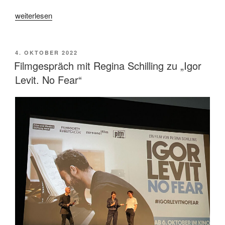
„Von
weiterlesen
Spar:
„Wir
machen
VERÖFFENTLICHT
4. OKTOBER 2022
AM
Musik
Filmgespräch mit Regina Schilling zu „Igor
für
Levit. No Fear“
Leute
wie
uns“
(Interview)“