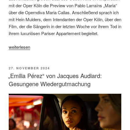
mit der Oper Köln die Preview von Pablo Larraíns „Maria“
über die Operndiva Maria Callas. Anschließend sprach ich
mit Hein Mulders, dem Intendanten der Oper Köln, über den
Film, der die Sängerin in der letzten Woche vor ihrem Tod in
ihrem luxuriösen Pariser Appartement begleitet.
„Filmgespräch
weiterlesen
zu
„Maria“
von
VERÖFFENTLICHT
27. NOVEMBER 2024
AM
Pablo
„Emilia Pérez“ von Jacques Audiard:
Larraín
Gesungene Wiedergutmachung
mit
Hein
Mulders,
Intendant
der
Oper