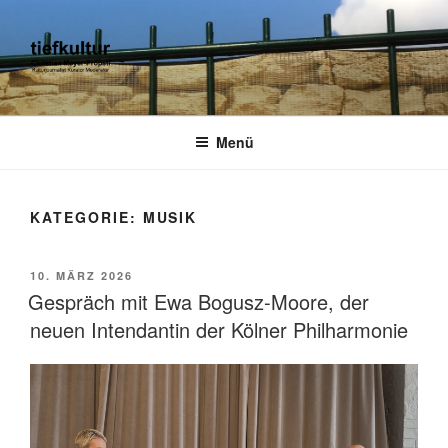
Zum
Inhalt
springen
TIEFKULTUR
kulturjournalist kurator moderator
Menü
KATEGORIE:
MUSIK
VERÖFFENTLICHT
10. MÄRZ 2026
AM
Gespräch mit Ewa Bogusz-Moore, der
neuen Intendantin der Kölner Philharmonie