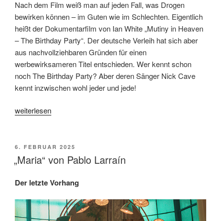
Nach dem Film weiß man auf jeden Fall, was Drogen
bewirken können – im Guten wie im Schlechten. Eigentlich
heißt der Dokumentarfilm von Ian White „Mutiny in Heaven
– The Birthday Party“. Der deutsche Verleih hat sich aber
aus nachvollziehbaren Gründen für einen
werbewirksameren Titel entschieden. Wer kennt schon
noch The Birthday Party? Aber deren Sänger Nick Cave
kennt inzwischen wohl jeder und jede!
„„Mutiny
weiterlesen
in
Heaven
–
VERÖFFENTLICHT
6. FEBRUAR 2025
AM
Die
„Maria“ von Pablo Larraín
frühen
Jahre
Der letzte Vorhang
von
Nick
Cave“