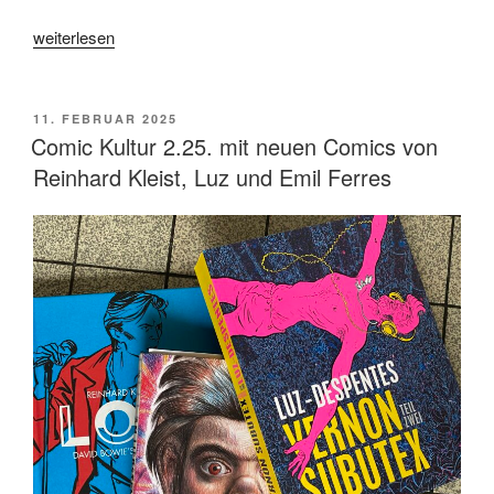
„„Like
weiterlesen
a
complete
Unknown“
VERÖFFENTLICHT
11. FEBRUAR 2025
AM
von
Comic Kultur 2.25. mit neuen Comics von
James
Reinhard Kleist, Luz und Emil Ferres
Mangold“