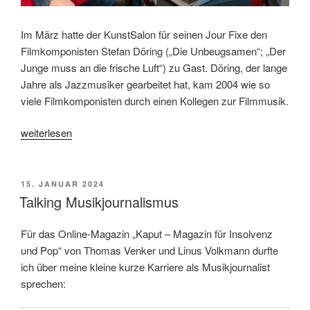
Im März hatte der KunstSalon für seinen Jour Fixe den
Filmkomponisten Stefan Döring („Die Unbeugsamen“; „Der
Junge muss an die frische Luft“) zu Gast. Döring, der lange
Jahre als Jazzmusiker gearbeitet hat, kam 2004 wie so
viele Filmkomponisten durch einen Kollegen zur Filmmusik.
„Werkstatterspräch
weiterlesen
mit
dem
Filmkomponisten
VERÖFFENTLICHT
15. JANUAR 2024
AM
Stefan
Talking Musikjournalismus
Döring“
Für das Online-Magazin „Kaput – Magazin für Insolvenz
und Pop“ von Thomas Venker und Linus Volkmann durfte
ich über meine kleine kurze Karriere als Musikjournalist
sprechen: