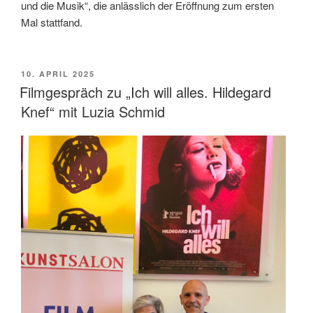
und die Musik“, die anlässlich der Eröffnung zum ersten
Mal stattfand.
VERÖFFENTLICHT
10. APRIL 2025
AM
Filmgespräch zu „Ich will alles. Hildegard
Knef“ mit Luzia Schmid