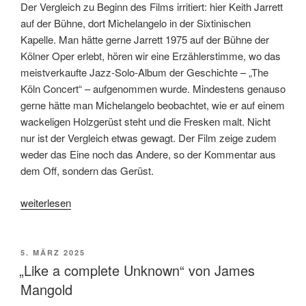
Der Vergleich zu Beginn des Films irritiert: hier Keith Jarrett
auf der Bühne, dort Michelangelo in der Sixtinischen
Kapelle. Man hätte gerne Jarrett 1975 auf der Bühne der
Kölner Oper erlebt, hören wir eine Erzählerstimme, wo das
meistverkaufte Jazz-Solo-Album der Geschichte – „The
Köln Concert“ – aufgenommen wurde. Mindestens genauso
gerne hätte man Michelangelo beobachtet, wie er auf einem
wackeligen Holzgerüst steht und die Fresken malt. Nicht
nur ist der Vergleich etwas gewagt. Der Film zeige zudem
weder das Eine noch das Andere, so der Kommentar aus
dem Off, sondern das Gerüst.
„„Köln
weiterlesen
75“
von
Ido
VERÖFFENTLICHT
5. MÄRZ 2025
AM
Fluk“
„Like a complete Unknown“ von James
Mangold