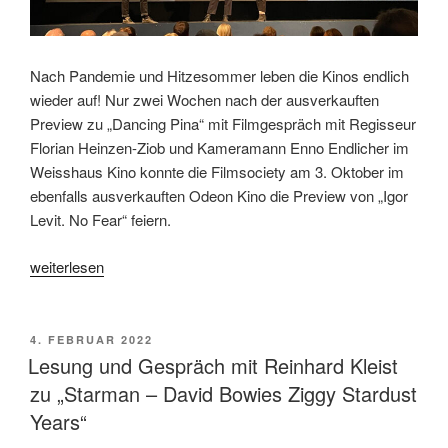
Nach Pandemie und Hitzesommer leben die Kinos endlich
wieder auf! Nur zwei Wochen nach der ausverkauften
Preview zu „Dancing Pina“ mit Filmgespräch mit Regisseur
Florian Heinzen-Ziob und Kameramann Enno Endlicher im
Weisshaus Kino konnte die Filmsociety am 3. Oktober im
ebenfalls ausverkauften Odeon Kino die Preview von „Igor
Levit. No Fear“ feiern.
„Filmgespräch
weiterlesen
mit
Regina
Schilling
VERÖFFENTLICHT
4. FEBRUAR 2022
AM
zu
Lesung und Gespräch mit Reinhard Kleist
„Igor
zu „Starman – David Bowies Ziggy Stardust
Levit.
Years“
No