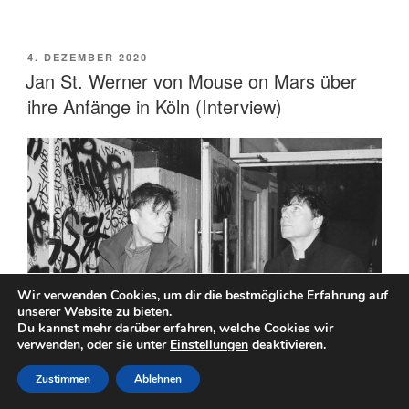
und
Gespräch
mit
VERÖFFENTLICHT
4. DEZEMBER 2020
AM
Reinhard
Jan St. Werner von Mouse on Mars über
Kleist
ihre Anfänge in Köln (Interview)
zu
„Starman
–
David
Bowies
Ziggy
Stardust
Years““
Wir verwenden Cookies, um dir die bestmögliche Erfahrung auf
unserer Website zu bieten.
Du kannst mehr darüber erfahren, welche Cookies wir
verwenden, oder sie unter
Einstellungen
deaktivieren.
Zustimmen
Ablehnen