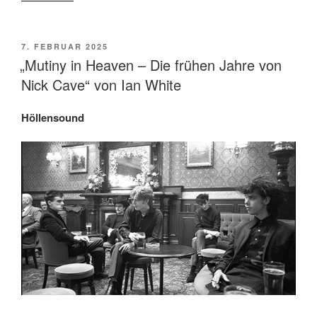
Kultur
2.25.
mit
VERÖFFENTLICHT
7. FEBRUAR 2025
AM
neuen
„Mutiny in Heaven – Die frühen Jahre von
Comics
Nick Cave“ von Ian White
von
Reinhard
Höllensound
Kleist,
Luz
und
Emil
Ferres“