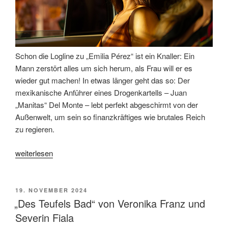
Köln“
Schon die Logline zu „Emilia Pérez“ ist ein Knaller: Ein
Mann zerstört alles um sich herum, als Frau will er es
wieder gut machen! In etwas länger geht das so: Der
mexikanische Anführer eines Drogenkartells – Juan
„Manitas“ Del Monte – lebt perfekt abgeschirmt von der
Außenwelt, um sein so finanzkräftiges wie brutales Reich
zu regieren.
„„Emilia
weiterlesen
Pérez“
von
Jacques
VERÖFFENTLICHT
19. NOVEMBER 2024
AM
Audiard:
„Des Teufels Bad“ von Veronika Franz und
Gesungene
Severin Fiala
Wiedergutmachung“