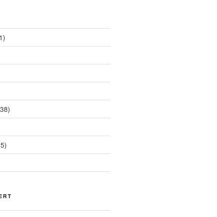
1)
38)
5)
ERT