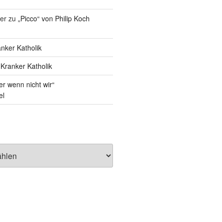
er
zu
„Picco“ von Philip Koch
nker Katholik
u
Kranker Katholik
r wenn nicht wir“
el