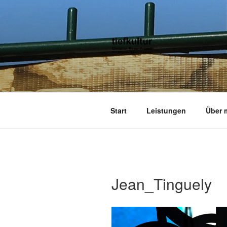
Zum
Inhalt
springen
TIEFKULTU
kulturjournalist kurator moderato
Start
Leistungen
Über 
Jean_Tinguely