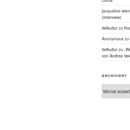
Curtis
jacqueline wien
(Interview)
tiefkultur
zu
Kra
Anonymaus
z
tiefkultur
zu
„We
von Andres Vei
ARCHIVIERT
Archiviert