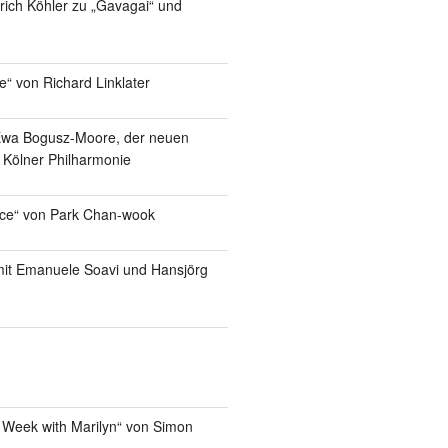
lrich Köhler zu „Gavagai“ und
e“ von Richard Linklater
Ewa Bogusz-Moore, der neuen
r Kölner Philharmonie
ice“ von Park Chan-wook
it Emanuele Soavi und Hansjörg
 Week with Marilyn“ von Simon