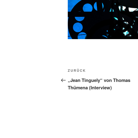
Beitragsnavigation
Vorheriger
ZURÜCK
Beitrag
„Jean Tinguely“ von Thomas
Thümena (Interview)