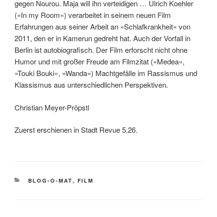
gegen Nourou. Maja will ihn verteidigen … Ulrich Koehler
(»In my Room«) verarbeitet in seinem neuen Film
Erfahrungen aus seiner Arbeit an »Schlafkrankheit« von
2011, den er in Kamerun gedreht hat. Auch der Vorfall in
Berlin ist autobiografisch. Der Film erforscht nicht ohne
Humor und mit großer
F
reude
am Filmzitat
(»
Medea«,
»Touki Bouki«, »Wanda«) Machtgefälle im Rassismus und
Klassismus
aus
unterschiedlichen Perspektiven.
Christian Meyer-Pröpstl
Zuerst erschienen in Stadt Revue 5.26.
KATEGORIEN
BLOG-O-MAT
,
FILM