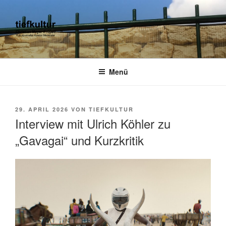
Zum
Inhalt
springen
TIEFKULTUR
kulturjournalist kurator moderator
Menü
VERÖFFENTLICHT
29. APRIL 2026
VON
TIEFKULTUR
AM
Interview mit Ulrich Köhler zu
„Gavagai“ und Kurzkritik