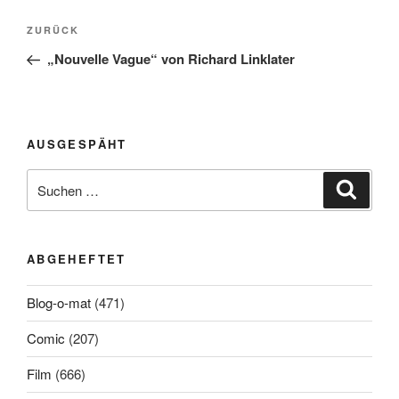
Beitragsnavigation
Vorheriger
ZURÜCK
Beitrag
„Nouvelle Vague“ von Richard Linklater
AUSGESPÄHT
Suchen
Suche
nach:
ABGEHEFTET
Blog-o-mat
(471)
Comic
(207)
Film
(666)