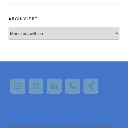
ARCHIVIERT
Archiviert
Wir verwenden Cookies, um dir die bestmögliche Erfahrung auf
unserer Website zu bieten.
Du kannst mehr darüber erfahren, welche Cookies wir
verwenden, oder sie unter
Einstellungen
deaktivieren.
Datenschutzerklärung
Stolz präsentiert von WordPress