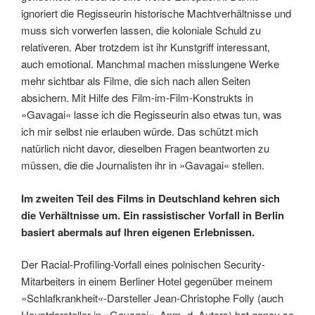
ignoriert die Regisseurin historische Machtverhältnisse und
muss sich vorwerfen lassen, die kolo­niale Schuld zu
relativeren. Aber trotzdem ist ihr Kunstgriff interessant,
auch emotional. Manchmal machen misslungene Werke
mehr sichtbar als Filme, die sich nach allen Seiten
absichern. Mit Hilfe des Film-im-Film-Konstrukts in
»Gavagai« lasse ich die Regisseurin also etwas tun, was
ich mir selbst nie erlauben würde. Das schützt mich
natürlich nicht davor, dieselben Fragen beantworten zu
müssen, die die Journalisten ihr in »Gavagai« stellen.
Im zweiten Teil des Films in Deutschland kehren sich
die Verhältnisse um. Ein rassistischer Vorfall in Berlin
basiert abermals auf Ihren eigenen Erlebnissen.
Der Racial-Profiling-Vorfall eines pol­nischen Security-
Mitarbeiters in einem Berliner Hotel gegenüber meinem
»Schlafkrankheit«-Darsteller Jean-Christophe Folly (auch
Hauptdarsteller in »Gavagai«, Anm. d. Autors) hat genau so