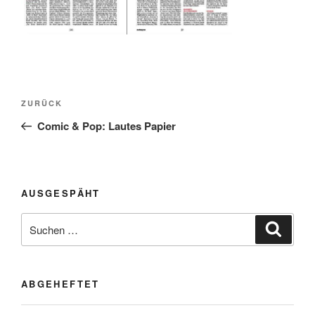
Beitragsnavigation
Vorheriger
ZURÜCK
Beitrag
Comic & Pop: Lautes Papier
AUSGESPÄHT
Suchen
Suche
nach:
ABGEHEFTET