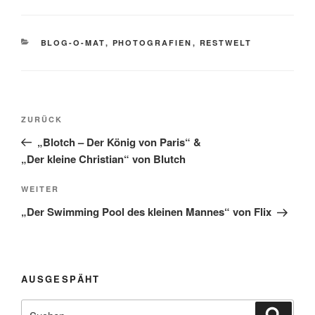
KATEGORIEN
BLOG-O-MAT
,
PHOTOGRAFIEN
,
RESTWELT
Beitragsnavigation
Vorheriger
ZURÜCK
Beitrag
„Blotch – Der König von Paris“ &
„Der kleine Christian“ von Blutch
Nächster
WEITER
Beitrag
„Der Swimming Pool des kleinen Mannes“ von Flix
AUSGESPÄHT
Suchen
Suche