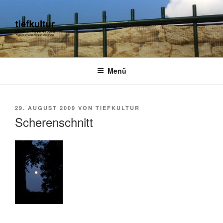
Zum
Inhalt
springen
TIEFKULTUR
kulturjournalist kurator moderator
Menü
VERÖFFENTLICHT
29. AUGUST 2009
VON
TIEFKULTUR
AM
Scherenschnitt