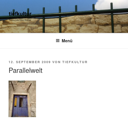
Zum
Inhalt
springen
TIEFKULTUR
kulturjournalist kurator moderator
Menü
VERÖFFENTLICHT
12. SEPTEMBER 2009
VON
TIEFKULTUR
AM
Parallelwelt