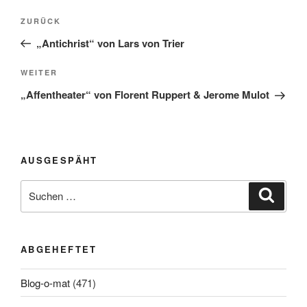
Beitragsnavigation
Vorheriger
ZURÜCK
Beitrag
„Antichrist“ von Lars von Trier
Nächster
WEITER
Beitrag
„Affentheater“ von Florent Ruppert & Jerome Mulot
AUSGESPÄHT
Suchen
Suche
nach:
ABGEHEFTET
Blog-o-mat
(471)