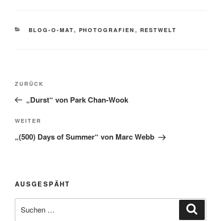
KATEGORIEN
BLOG-O-MAT
,
PHOTOGRAFIEN
,
RESTWELT
Beitragsnavigation
Vorheriger
ZURÜCK
Beitrag
„Durst“ von Park Chan-Wook
Nächster
WEITER
Beitrag
„(500) Days of Summer“ von Marc Webb
AUSGESPÄHT
Suchen
Suche
nach: