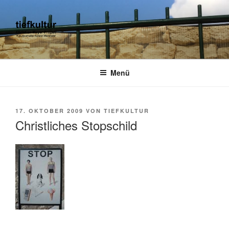
Zum
Inhalt
springen
TIEFKULTUR
kulturjournalist kurator moderator
Menü
VERÖFFENTLICHT
17. OKTOBER 2009
VON
TIEFKULTUR
AM
Christliches Stopschild