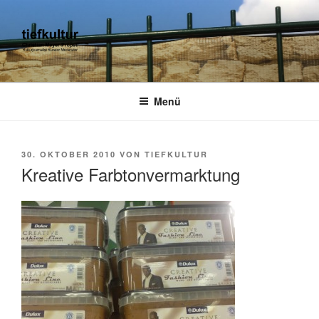
Zum
Inhalt
springen
TIEFKULTUR
kulturjournalist kurator moderator
Menü
VERÖFFENTLICHT
30. OKTOBER 2010
VON
TIEFKULTUR
AM
Kreative Farbtonvermarktung