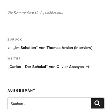
Die Kommentare sind geschlossen.
Beitragsnavigation
Vorheriger
ZURÜCK
Beitrag
„Im Schatten“ von Thomas Arslan (Interview)
Nächster
WEITER
Beitrag
„Carlos – Der Schakal“ von Olivier Assayas
AUSGESPÄHT
Suchen
Suche
nach: