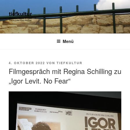
Zum
Inhalt
springen
TIEFKULTUR
kulturjournalist kurator moderator
Menü
VERÖFFENTLICHT
4. OKTOBER 2022
VON
TIEFKULTUR
AM
Filmgespräch mit Regina Schilling zu
„Igor Levit. No Fear“