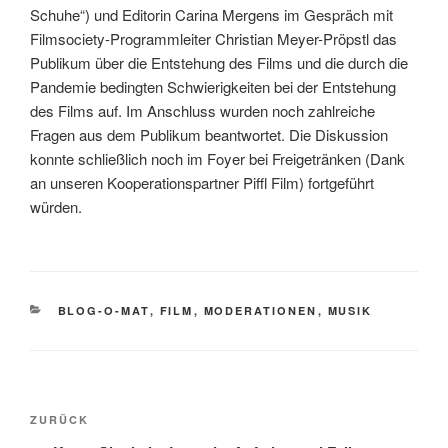
Schuhe“) und Editorin Carina Mergens im Gespräch mit
Filmsociety-Programmleiter Christian Meyer-Pröpstl das
Publikum über die Entstehung des Films und die durch die
Pandemie bedingten Schwierigkeiten bei der Entstehung
des Films auf. Im Anschluss wurden noch zahlreiche
Fragen aus dem Publikum beantwortet. Die Diskussion
konnte schließlich noch im Foyer bei Freigetränken (Dank
an unseren Kooperationspartner Piffl Film) fortgeführt
würden.
KATEGORIEN
BLOG-O-MAT
,
FILM
,
MODERATIONEN
,
MUSIK
Beitragsnavigation
Vorheriger
ZURÜCK
Beitrag