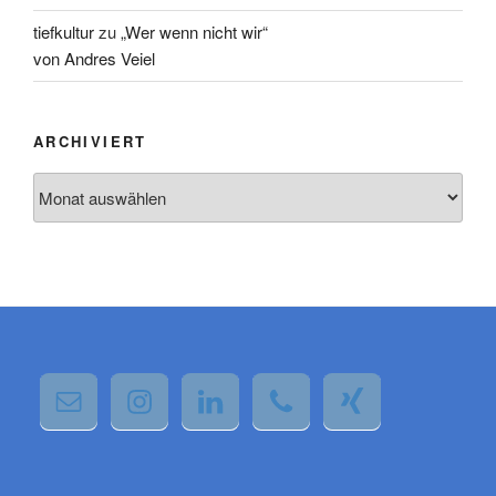
tiefkultur
zu
„Wer wenn nicht wir“
von Andres Veiel
ARCHIVIERT
Archiviert
Wir verwenden Cookies, um dir die bestmögliche Erfahrung auf
unserer Website zu bieten.