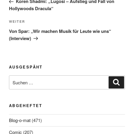
Koren Shadmi: „Lugosi – Aufstieg und Fall von
Hollywoods Dracula“
Nächster
WEITER
Beitrag
Von Spar: „Wir machen Musik für Leute wie uns“
(Interview)
AUSGESPÄHT
Suchen
Suche
nach:
ABGEHEFTET
Blog-o-mat
(471)
Comic
(207)