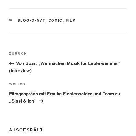
KATEGORIEN
BLOG-O-MAT
,
COMIC
,
FILM
Beitragsnavigation
Vorheriger
ZURÜCK
Beitrag
Von Spar: „Wir machen Musik für Leute wie uns“
(Interview)
Nächster
WEITER
Beitrag
Filmgespräch mit Frauke Finsterwalder und Team zu
„Sissi & ich“
AUSGESPÄHT