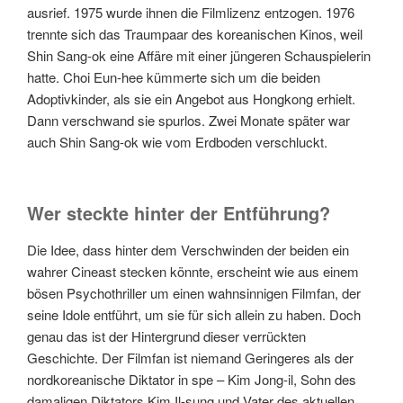
ausrief. 1975 wurde ihnen die Filmlizenz entzogen. 1976
trennte sich das Traumpaar des koreanischen Kinos, weil
Shin Sang-ok eine Affäre mit einer jüngeren Schauspielerin
hatte. Choi Eun-hee kümmerte sich um die beiden
Adoptivkinder, als sie ein Angebot aus Hongkong erhielt.
Dann verschwand sie spurlos. Zwei Monate später war
auch Shin Sang-ok wie vom Erdboden verschluckt.
Wer steckte hinter der Entführung?
Die Idee, dass hinter dem Verschwinden der beiden ein
wahrer Cineast stecken könnte, erscheint wie aus einem
bösen Psychothriller um einen wahnsinnigen Filmfan, der
seine Idole entführt, um sie für sich allein zu haben. Doch
genau das ist der Hintergrund dieser verrückten
Geschichte. Der Filmfan ist niemand Geringeres als der
nordkoreanische Diktator in spe – Kim Jong-il, Sohn des
damaligen Diktators Kim Il-sung und Vater des aktuellen