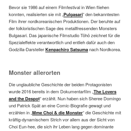
Bevor sie 1986 auf einem Filmfestival in Wien fliehen
konnten, realisierten sie mit „
Pulgasari
“ den bekanntesten
Film ihrer nordkoreanischen Produktionen. Der beruhte auf
der folkloristischen Sage des metallfressenden Monsters
Bulgasari. Das japanische Filmstudio Tōhō zeichnet für die
Spezialeffekte verantwortlich und entlieh dafür auch den
Godzilla-Darsteller
Kenpachiro Satsuma
nach Nordkorea.
Monster allerorten
Die unglaubliche Geschichte der beiden Protagonisten
wurde 2016 bereits in dem Dokumentarfilm „
The Lovers
and the Despo
t
“ erzählt. Nun haben sich Sheree Domingo
und Patrick Spät an eine Comic-Biografie gewagt und
erzählen in „
Mme Choi & die Monster
“ die Geschichte mit
kräftig-dynamischem Strich vor allem aus der Sicht von
Choi Eun-hee, die sich ihr Leben lang gegen dominante