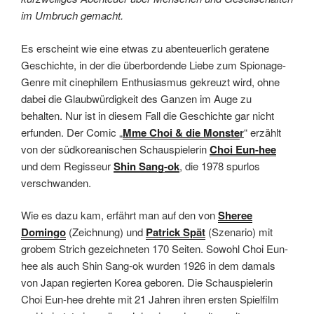
im Umbruch gemacht.
Es erscheint wie eine etwas zu abenteuerlich geratene
Geschichte, in der die überbordende Liebe zum Spionage-
Genre mit cinephilem Enthusiasmus gekreuzt wird, ohne
dabei die Glaubwürdigkeit des Ganzen im Auge zu
behalten. Nur ist in diesem Fall die Geschichte gar nicht
erfunden. Der Comic „
Mme Choi & die Monste
r
“ erzählt
von der südkoreanischen Schauspielerin
Choi Eun-hee
und dem Regisseur
Shin Sang-ok
, die 1978 spurlos
verschwanden.
Wie es dazu kam, erfährt man auf den von
Sheree
Domingo
(Zeichnung) und
Patrick Spät
(Szenario) mit
grobem Strich gezeichneten 170 Seiten. Sowohl Choi Eun-
hee als auch Shin Sang-ok wurden 1926 in dem damals
von Japan regierten Korea geboren. Die Schauspielerin
Choi Eun-hee drehte mit 21 Jahren ihren ersten Spielfilm