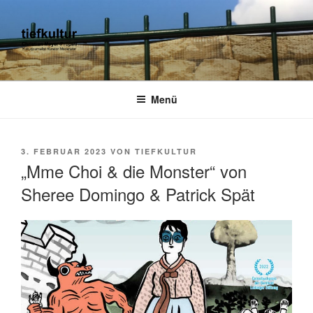
Zum
Inhalt
springen
TIEFKULTUR
kulturjournalist kurator moderator
Menü
VERÖFFENTLICHT
3. FEBRUAR 2023
VON
TIEFKULTUR
AM
„Mme Choi & die Monster“ von
Sheree Domingo & Patrick Spät