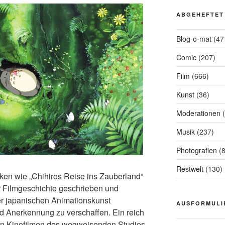
ABGEHEFTET
Blog-o-mat
(47
Comic
(207)
Film
(666)
Kunst
(36)
Moderationen
(
Musik
(237)
Photografien
(8
Restwelt
(130)
ken wie „Chihiros Reise ins Zauberland“
“ Filmgeschichte geschrieben und
er japanischen Animationskunst
AUSFORMULI
 Anerkennung zu verschaffen. Ein reich
den Kinofilmen des wegweisenden Studios