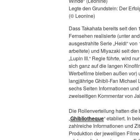
Legte den Grundstein: Der Erfo
(© Leonine)
Dass Takahata bereits seit den 
Fernsehen realisierte (unter an
ausgestrahlte Serie „Heidi“ von 
arbeitete) und Miyazaki seit de
„Lupin III.“ Regie führte, wird n
sich ganz auf die langen Kinofil
Werbefilme bleiben außen vor) u
langjährige Ghibli-Fan Michael L
sechs Seiten Informationen und 
zweiseitigen Kommentar von J
Die Rollenverteilung hatten die
„
Ghibliotheque
“ etabliert. In 
zahlreiche Informationen und Zit
Produktion der jeweiligen Film