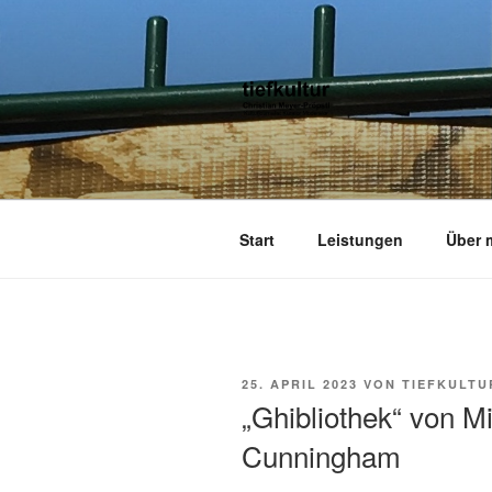
Zum
Inhalt
springen
TIEFKULTU
kulturjournalist kurator moderato
Start
Leistungen
Über 
VERÖFFENTLICHT
25. APRIL 2023
VON
TIEFKULTU
AM
„Ghibliothek“ von M
Cunningham