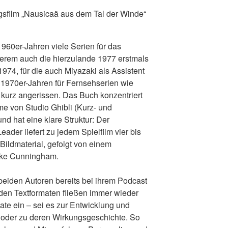
lgsfilm „Nausicaä aus dem Tal der Winde“
1960er-Jahren viele Serien für das
derem auch die hierzulande 1977 erstmals
1974, für die auch Miyazaki als Assistent
n 1970er-Jahren für Fernsehserien wie
ur kurz angerissen. Das Buch konzentriert
me von Studio Ghibli (Kurz- und
nd hat eine klare Struktur: Der
eader liefert zu jedem Spielfilm vier bis
Bildmaterial, gefolgt von einem
ake Cunningham.
 beiden Autoren bereits bei ihrem Podcast
beiden Textformaten fließen immer wieder
ate ein – sei es zur Entwicklung und
e oder zu deren Wirkungsgeschichte. So