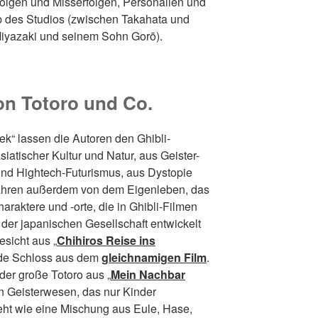
folgen und Misserfolgen, Personalien und
b des Studios (zwischen Takahata und
Miyazaki und seinem Sohn Gorō).
on Totoro und Co.
ek“ lassen die Autoren den Ghibli-
atischer Kultur und Natur, aus Geister-
nd Hightech-Futurismus, aus Dystopie
fahren außerdem von dem Eigenleben, das
araktere und -orte, die in Ghibli-Filmen
 der japanischen Gesellschaft entwickelt
sicht aus „
Chihiros Reise ins
nde Schloss aus dem
gleichnamigen Film
.
der große Totoro aus „
Mein Nachbar
n Geisterwesen, das nur Kinder
t wie eine Mischung aus Eule, Hase,