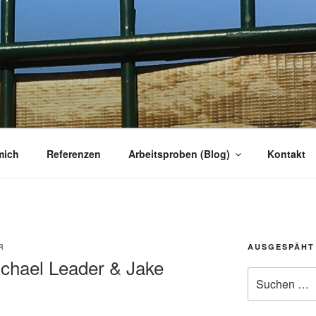
R
r
mich
Referenzen
Arbeitsproben (Blog)
Kontakt
R
AUSGESPÄHT
ichael Leader & Jake
Suchen
nach: