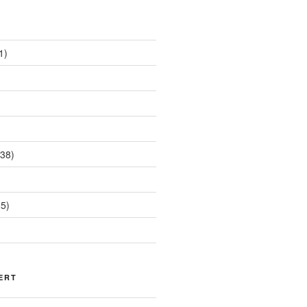
1)
38)
5)
ERT