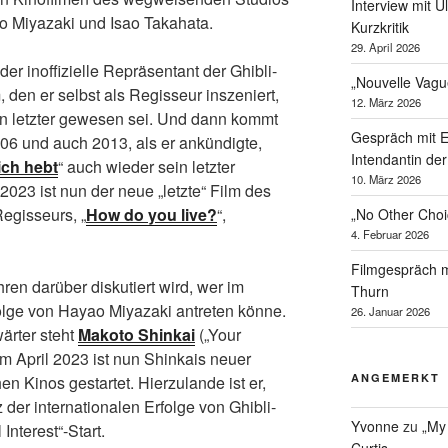
Interview mit U
o Miyazaki und Isao Takahata.
Kurzkritik
29. April 2026
 der inoffizielle Repräsentant der Ghibli-
„Nouvelle Vagu
 den er selbst als Regisseur inszeniert,
12. März 2026
ein letzter gewesen sei. Und dann kommt
Gespräch mit 
06 und auch 2013, als er ankündigte,
Intendantin de
ich hebt
“ auch wieder sein letzter
10. März 2026
023 ist nun der neue „letzte“ Film des
egisseurs, „
How do you live?
“,
„No Other Cho
4. Februar 2026
Filmgespräch m
hren darüber diskutiert wird, wer im
Thurn
olge von Hayao Miyazaki antreten könne.
26. Januar 2026
ärter steht
Makoto Shinkai
(„Your
Im April 2023 ist nun Shinkais neuer
ANGEMERKT
en Kinos gestartet. Hierzulande ist er,
 der internationalen Erfolge von Ghibli-
Yvonne
zu
„My
nterest“-Start.