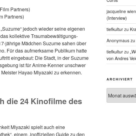
Curtis
jacqueline wien
m Partners)
(Interview)
t „Suzume“ jedoch wieder seine eigenen
tiefkultur
zu
Kra
 das kollektive Traumabewältigungs-
Anonymaus
z
 17-jährige Mädchen Suzume sahen über
ino. Für das aufmerksame Publikum hatte
tiefkultur
zu
„We
tritt eingebaut: Die Stadt, in der Suzume
von Andres Vei
nsgebung ist für Anime-Kenner unschwer
 Meister Hayao Miyazaki zu erkennen.
ARCHIVIERT
Archiviert
h die 24 Kinofilme des
keit Miyazaki spielt auch eine
othek“, einem „inoffiziellen Guide zu den