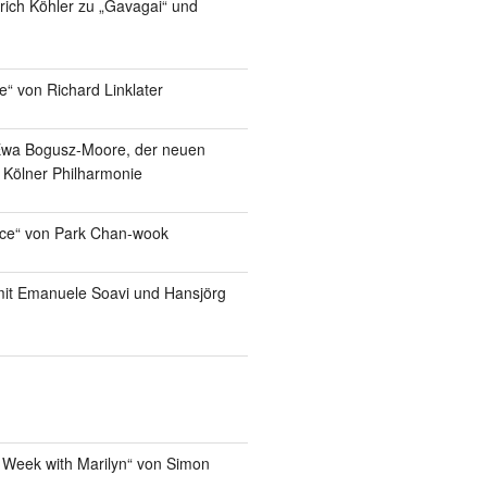
lrich Köhler zu „Gavagai“ und
e“ von Richard Linklater
Ewa Bogusz-Moore, der neuen
r Kölner Philharmonie
ice“ von Park Chan-wook
it Emanuele Soavi und Hansjörg
 Week with Marilyn“ von Simon