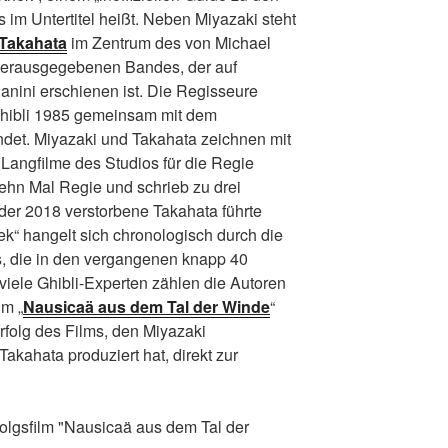
s im Untertitel heißt. Neben Miyazaki steht
 Takahata
im Zentrum des von Michael
erausgegebenen Bandes, der auf
nini erschienen ist. Die Regisseure
hibli 1985 gemeinsam mit dem
det. Miyazaki und Takahata zeichnen mit
Langfilme des Studios für die Regie
zehn Mal Regie und schrieb zu drei
der 2018 verstorbene Takahata führte
ek“ hangelt sich chronologisch durch die
s, die in den vergangenen knapp 40
viele Ghibli-Experten zählen die Autoren
lm „
Nausicaä aus dem Tal der Winde
“
rfolg des Films, den Miyazaki
akahata produziert hat, direkt zur