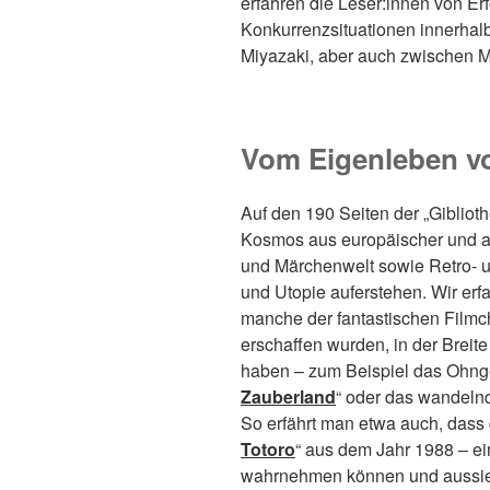
erfahren die Leser:innen von Er
Konkurrenzsituationen innerhal
Miyazaki, aber auch zwischen 
Vom Eigenleben v
Auf den 190 Seiten der „Giblioth
Kosmos aus europäischer und asi
und Märchenwelt sowie Retro- u
und Utopie auferstehen. Wir er
manche der fantastischen Filmch
erschaffen wurden, in der Breite
haben – zum Beispiel das Ohnge
Zauberland
“ oder das wandel
So erfährt man etwa auch, dass 
Totoro
“ aus dem Jahr 1988 – ei
wahrnehmen können und aussieh