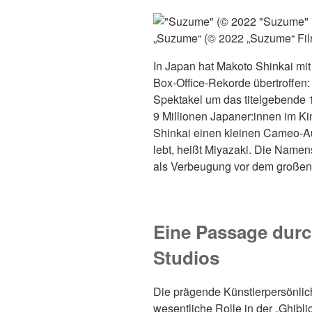
„Suzume“ (© 2022 „Suzume“ Fil
In Japan hat Makoto Shinkai mi
Box-Office-Rekorde übertroffen:
Spektakel um das titelgebende
9 Millionen Japaner:innen im K
Shinkai einen kleinen Cameo-Auf
lebt, heißt Miyazaki. Die Name
als Verbeugung vor dem großen
Eine Passage durc
Studios
Die prägende Künstlerpersönlich
wesentliche Rolle in der „Ghibli