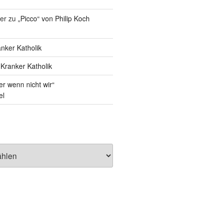
er
zu
„Picco“ von Philip Koch
nker Katholik
u
Kranker Katholik
r wenn nicht wir“
el