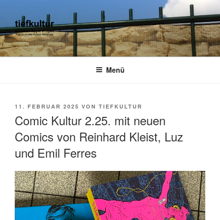
Zum
Inhalt
springen
TIEFKULTUR
kulturjournalist kurator moderator
Menü
VERÖFFENTLICHT
11. FEBRUAR 2025
VON
TIEFKULTUR
AM
Comic Kultur 2.25. mit neuen
Comics von Reinhard Kleist, Luz
und Emil Ferres