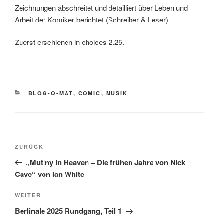
Zeichnungen abschreitet und detailliert über Leben und
Arbeit der Komiker berichtet (Schreiber & Leser).
Zuerst erschienen in choices 2.25.
KATEGORIEN
BLOG-O-MAT
,
COMIC
,
MUSIK
Beitragsnavigation
Vorheriger
ZURÜCK
Beitrag
„Mutiny in Heaven – Die frühen Jahre von Nick
Cave“ von Ian White
Nächster
WEITER
Beitrag
Berlinale 2025 Rundgang, Teil 1