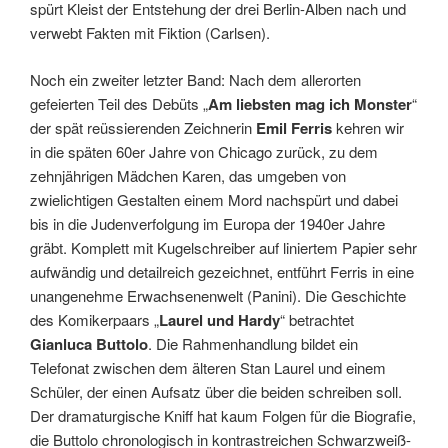
spürt Kleist der Entstehung der drei Berlin-Alben nach und
verwebt Fakten mit Fiktion (Carlsen).
Noch ein zweiter letzter Band: Nach dem allerorten
gefeierten Teil des Debüts „
Am liebsten mag ich Monster
“
der spät reüssierenden Zeichnerin
Emil Ferris
kehren wir
in die späten 60er Jahre von Chicago zurück, zu dem
zehnjährigen Mädchen Karen, das umgeben von
zwielichtigen Gestalten einem Mord nachspürt und dabei
bis in die Judenverfolgung im Europa der 1940er Jahre
gräbt. Komplett mit Kugelschreiber auf liniertem Papier sehr
aufwändig und detailreich gezeichnet, entführt Ferris in eine
unangenehme Erwachsenenwelt (Panini). Die Geschichte
des Komikerpaars „
Laurel und Hardy
“ betrachtet
Gianluca Buttolo
. Die Rahmenhandlung bildet ein
Telefonat zwischen dem älteren Stan Laurel und einem
Schüler, der einen Aufsatz über die beiden schreiben soll.
Der dramaturgische Kniff hat kaum Folgen für die Biografie,
die Buttolo chronologisch in kontrastreichen Schwarzweiß-