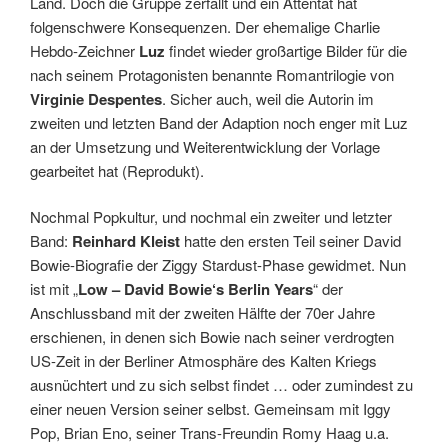
Land. Doch die Gruppe zerfällt und ein Attentat hat
folgenschwere Konsequenzen. Der ehemalige Charlie
Hebdo-Zeichner
Luz
findet wieder großartige Bilder für die
nach seinem Protagonisten benannte Romantrilogie von
Virginie Despentes
.
Sicher auch, weil die Autorin im
zweiten und letzten Band der Adaption noch enger mit Luz
an der Umsetzung und Weiterentwicklung der Vorlage
gearbeitet hat (Reprodukt).
Nochmal Popkultur, und nochmal ein zweiter und letzter
Band:
Reinhard Kleist
hatte den ersten Teil seiner David
Bowie-Biografie der Ziggy Stardust-Phase gewidmet. Nun
ist mit „
Low – David Bowie‘s Berlin Years
“ der
Anschlussband mit der zweiten Hälfte der 70er Jahre
erschienen, in denen sich Bowie nach seiner verdrogten
US-Zeit in der Berliner Atmosphäre des Kalten Kriegs
ausnüchtert und zu sich selbst findet … oder zumindest zu
einer neuen Version seiner selbst. Gemeinsam mit Iggy
Pop, Brian Eno, seiner Trans-Freundin Romy Haag u.a.