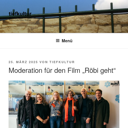
Zum
Inhalt
springen
TIEFKULTUR
kulturjournalist kurator moderator
Menü
VERÖFFENTLICHT
25. MÄRZ 2025
VON
TIEFKULTUR
AM
Moderation für den Film „Röbi geht“