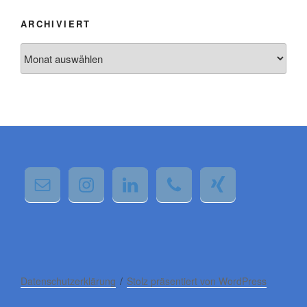
ARCHIVIERT
Archiviert
Wir verwenden Cookies, um dir die bestmögliche Erfahrung auf
unserer Website zu bieten.
Du kannst mehr darüber erfahren, welche Cookies wir
verwenden, oder sie unter
Einstellungen
deaktivieren.
Datenschutzerklärung
Stolz präsentiert von WordPress
Zustimmen
Ablehnen