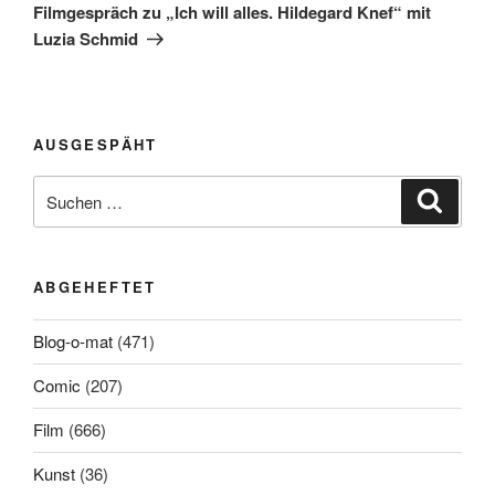
Beitrag
Filmgespräch zu „Ich will alles. Hildegard Knef“ mit
Luzia Schmid
AUSGESPÄHT
Suchen
Suche
nach:
ABGEHEFTET
Blog-o-mat
(471)
Comic
(207)
Film
(666)
Kunst
(36)