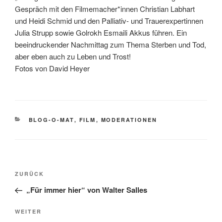
Gespräch mit den Filmemacher*innen Christian Labhart
und Heidi Schmid und den Palliativ- und Trauerexpertinnen
Julia Strupp sowie Golrokh Esmaili Akkus führen. Ein
beeindruckender Nachmittag zum Thema Sterben und Tod,
aber eben auch zu Leben und Trost!
Fotos von David Heyer
KATEGORIEN
BLOG-O-MAT
,
FILM
,
MODERATIONEN
Beitragsnavigation
Vorheriger
ZURÜCK
Beitrag
„Für immer hier“ von Walter Salles
Nächster
WEITER