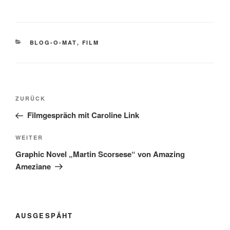
KATEGORIEN
BLOG-O-MAT
,
FILM
Beitragsnavigation
Vorheriger
ZURÜCK
Beitrag
Filmgespräch mit Caroline Link
Nächster
WEITER
Beitrag
Graphic Novel „Martin Scorsese“ von Amazing
Ameziane
AUSGESPÄHT