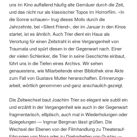
uns im Kino auffallend häufig alte Gemäuer durch die Zeit,
und das nicht nur als klassischer Topos im Horrorfilm. »In
die Sonne schauen« trug dieses Motiv durch die
Jahrzehnte, bei »Silent Friend«, der im Januar in den Kinos
startet, ist es ähnlich. Auch Trier dient ein Haus als
Verortung für einen Zeitstrahl in eine Vergangenheit von
Traumata und spürt diesen in der Gegenwart nach. Einer
der vielen Schlenker, die Trier in seine Geschichte einbaut,
führt uns in die Tiefen eines Archivs. Wir sehen
genauestens, wie Mitarbeitende einer Bibliothek eine Akte
zum Fall von Gustavs Mutter heranschaf­fen. Erinnerungs­
arbeit, wörtlich genommen und ganz anschaulich gezeigt.
Die Zeitwechsel baut Joachim Trier so elegant wie subtil ein
und erzählt in der Vergangenheit wie auch in der Gegenwart
fragmentarisch, elliptisch, auch mal in Wieder­holungen oder
Spiegelungen — Ingmar Bergman lässt grüßen. Die
Wechsel der Ebenen von der Filmhandlung zu Theater­auf­
führungen von Nora oder zu Dreharbeiten von Gustav —