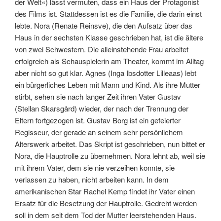
der Welt«) lässt vermuten, dass ein Haus der Protagonist
des Films ist. Stattdessen ist es die Familie, die darin einst
lebte. Nora (Renate Reinsve), die den Aufsatz über das
Haus in der sechsten Klasse geschrieben hat, ist die ältere
von zwei Schwes­tern. Die alleinstehende Frau arbeitet
erfolgreich als Schauspie­lerin am Theater, kommt im Alltag
aber nicht so gut klar. Agnes (Inga Ibsdotter Lilleaas) lebt
ein bürgerliches Leben mit Mann und Kind. Als ihre Mutter
stirbt, sehen sie nach langer Zeit ihren Vater Gustav
(Stellan Skarsgård) wieder, der nach der Trennung der
Eltern fortgezogen ist. Gustav Borg ist ein gefeierter
Regisseur, der gerade an seinem sehr persönlichem
Alterswerk arbeitet. Das Skript ist geschrieben, nun bittet er
Nora, die Hauptrolle zu übernehmen. Nora lehnt ab, weil sie
mit ihrem Vater, dem sie nie verzeihen konnte, sie
verlassen zu haben, nicht arbeiten kann. In dem
amerikanischen Star Rachel Kemp findet ihr Vater einen
Ersatz für die Besetzung der Haupt­rolle. Gedreht werden
soll in dem seit dem Tod der Mutter leerstehenden Haus.