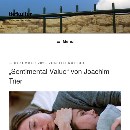
Zum
Inhalt
springen
TIEFKULTUR
kulturjournalist kurator moderator
Menü
VERÖFFENTLICHT
3. DEZEMBER 2025
VON
TIEFKULTUR
AM
„Sentimental Value“ von Joachim
Trier