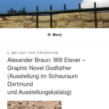
Zum
Inhalt
springen
TIEFKULTUR
kulturjournalist kurator moderator
Menü
VERÖFFENTLICHT
8. MAI 2021
VON
TIEFKULTUR
AM
Alexander Braun: Will Eisner –
Graphic Novel Godfather
(Ausstellung im Schauraum
Dortmund
und Ausstellungskatalog)