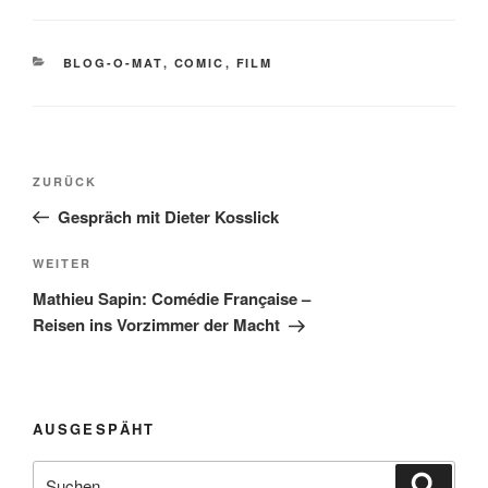
KATEGORIEN
BLOG-O-MAT
,
COMIC
,
FILM
Beitragsnavigation
Vorheriger
ZURÜCK
Beitrag
Gespräch mit Dieter Kosslick
Nächster
WEITER
Beitrag
Mathieu Sapin: Comédie Française –
Reisen ins Vorzimmer der Macht
AUSGESPÄHT
Suchen
Suche