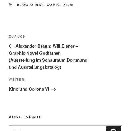
KATEGORIEN
BLOG-O-MAT
,
COMIC
,
FILM
Beitragsnavigation
Vorheriger
ZURÜCK
Beitrag
Alexander Braun: Will Eisner –
Graphic Novel Godfather
(Ausstellung im Schauraum Dortmund
und Ausstellungskatalog)
Nächster
WEITER
Beitrag
Kino und Corona VI
AUSGESPÄHT
Suchen
Suche