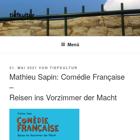
Zum
Inhalt
springen
TIEFKULTUR
kulturjournalist kurator moderator
Menü
VERÖFFENTLICHT
31. MAI 2021
VON
TIEFKULTUR
AM
Mathieu Sapin: Comédie Française
–
Reisen ins Vorzimmer der Macht