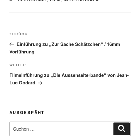
Beitragsnavigation
Vorheriger
ZURÜCK
Beitrag
Einführung zu „Zur Sache Schätzchen“ / 16mm
Vorführung
Nächster
WEITER
Beitrag
Filmeinführung zu „Die Aussenseiterbande“ von Jean-
Luc Godard
AUSGESPÄHT
Suchen
Suche
nach: