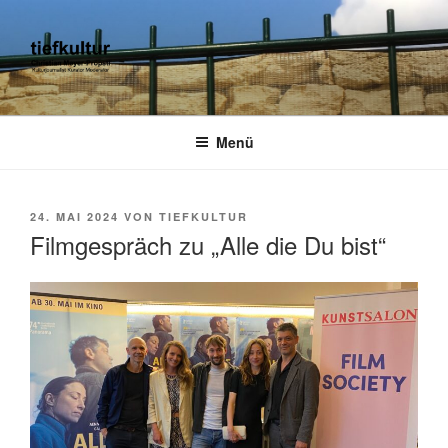
Zum
Inhalt
springen
TIEFKULTUR
kulturjournalist kurator moderator
Menü
VERÖFFENTLICHT
24. MAI 2024
VON
TIEFKULTUR
AM
Filmgespräch zu „Alle die Du bist“