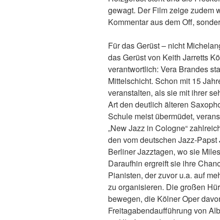
gewagt. Der Film zeige zudem w
Kommentar aus dem Off, sonder
Für das Gerüst – nicht Michelan
das Gerüst von Keith Jarretts Kö
verantwortlich: Vera Brandes 
Mittelschicht. Schon mit 15 Jahr
veranstalten, als sie mit ihrer 
Art den deutlich älteren Saxoph
Schule meist übermüdet, verans
„New Jazz in Cologne“ zahlreich
den vom deutschen Jazz-Papst 
Berliner Jazztagen, wo sie Miles 
Daraufhin ergreift sie ihre Cha
Pianisten, der zuvor u.a. auf m
zu organisieren. Die großen Hü
bewegen, die Kölner Oper davo
Freitagabendaufführung von Alb