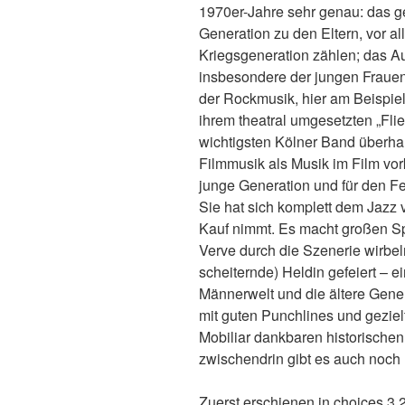
1970er-Jahre sehr genau: das g
Generation zu den Eltern, vor a
Kriegsgeneration zählen; das 
insbesondere der jungen Frauen
der Rockmusik, hier am Beispie
ihrem theatral umgesetzten „Fli
wichtigsten Kölner Band überhau
Filmmusik als Musik im Film vor
junge Generation und für den Fe
Sie hat sich komplett dem Jazz v
Kauf nimmt. Es macht großen Sp
Verve durch die Szenerie wirbel
scheiternde) Heldin gefeiert – e
Männerwelt und die ältere Gener
mit guten Punchlines und gezie
Mobiliar dankbaren historischen
zwischendrin gibt es auch noch 
Zuerst erschienen in choices 3.