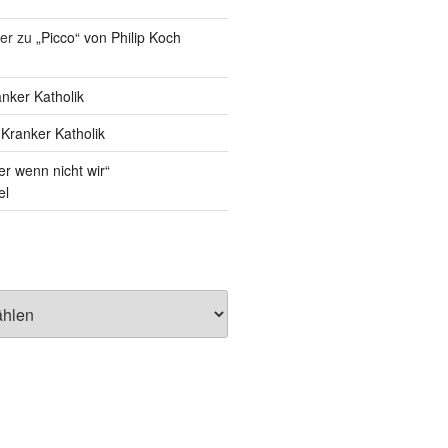
er
zu
„Picco“ von Philip Koch
nker Katholik
u
Kranker Katholik
r wenn nicht wir“
el