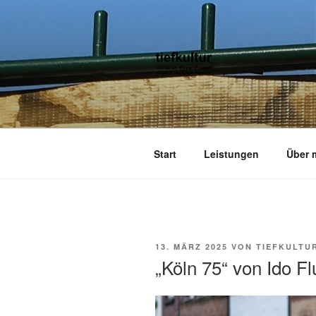
Zum
Inhalt
springen
TIEFKULTU
kulturjournalist kurator moderato
Start
Leistungen
Über 
VERÖFFENTLICHT
13. MÄRZ 2025
VON
TIEFKULTU
AM
„Köln 75“ von Ido Fl