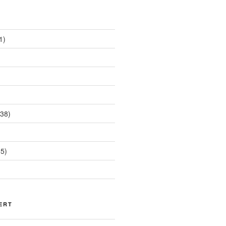
1)
38)
5)
ERT