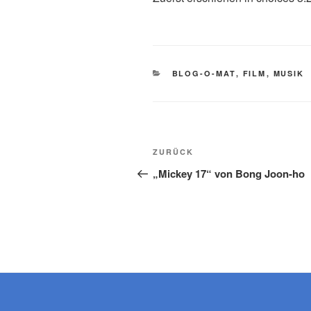
KATEGORIEN
BLOG-O-MAT
,
FILM
,
MUSIK
Beitragsnavigation
Vorheriger
ZURÜCK
Beitrag
„Mickey 17“ von Bong Joon-ho