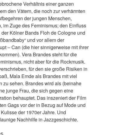
ebrochene Verhältnis einer ganzen
llem den Vätern, die noch zur verhärmten
Aufbegehren der jungen Menschen,
, im Zuge des Feminismus; den Einfluss
l der Kölner Bands Floh de Cologne und
eßbandbaby“ und vor allem der
pt – Can (die hier sinnigerweise mit ihrer
kommen). Vera Brandes steht für die
minismus, nicht aber für die Rockmusik.
erschrieben, für den sie große Risiken in
aß, Mala Emde als Brandes mit viel
n zu sehen. Brandes wird als (beinahe
ine junge Frau, die sich gegen eine
ation behauptet. Das inszeniert der Film
lten Gags vor der in Bezug auf Mode und
 Kulisse der 1970er Jahre. Und
launige Nachhilfe in Jazzgeschichte.
25