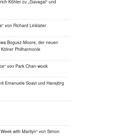
lrich Köhler zu „Gavagai“ und
e“ von Richard Linklater
Ewa Bogusz-Moore, der neuen
r Kölner Philharmonie
ice“ von Park Chan-wook
it Emanuele Soavi und Hansjörg
 Week with Marilyn“ von Simon