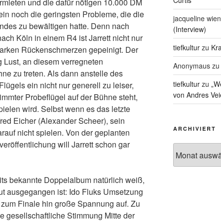
Curtis
ermieten und die dafür nötigen 10.000 DM
in noch die geringsten Probleme, die die
jacqueline wien
andes zu bewältigen hatte. Denn nach
(Interview)
ch Köln in einem R4 ist Jarrett nicht nur
tiefkultur
zu
Kra
tarken Rückenschmerzen gepeinigt. Der
g Lust, an diesem verregneten
Anonymaus
z
ne zu treten. Als dann anstelle des
tiefkultur
zu
„We
lügels ein nicht nur generell zu leiser,
von Andres Vei
immter Probeflügel auf der Bühne steht,
t spielen wird. Selbst wenn es das letzte
fred Eicher (Alexander Scheer), sein
ARCHIVIERT
auf nicht spielen. Von der geplanten
eröffentlichung will Jarrett schon gar
Archiviert
ts bekannte Doppelalbum natürlich weiß,
ut ausgegangen ist: Ido Fluks Umsetzung
 zum Finale hin große Spannung auf. Zu
ie gesellschaftliche Stimmung Mitte der