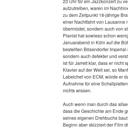
23 Uhr für ein Jazzkonzert zu v
aufzutreiben, waren im Nachhine
zu dem Zeitpunkt 18-jährige Br
einer Nachtfahrt von Lausanne na
übermüdet, sondern auch von s
Pianist hat sowieso schon weni
Januarabend in Köln auf die Büh
bestellten Bösendorfer Imperial-F
sondern auch defekter und verst
ist für Jarrett klar, dass er nich
Klavier auf der Welt sei, so Man
Labelchef von ECM, würde er dar
Aufnahme für eine Schallplattenv
nichts wissen.
Auch wenn man durch das allsei
dass die Geschichte am Ende g
seines eigenen Drehbuchs baut
Beginn aber skizziert der Film d