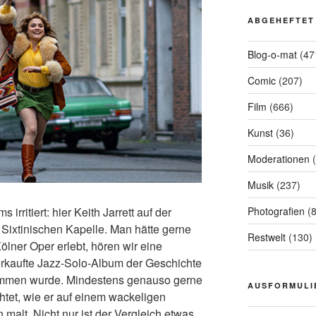
ABGEHEFTET
Blog-o-mat
(47
Comic
(207)
Film
(666)
Kunst
(36)
Moderationen
(
Musik
(237)
irritiert: hier Keith Jarrett auf der
Photografien
(8
 Sixtinischen Kapelle. Man hätte gerne
Restwelt
(130)
ölner Oper erlebt, hören wir eine
rkaufte Jazz-Solo-Album der Geschichte
ommen wurde. Mindestens genauso gerne
AUSFORMULI
tet, wie er auf einem wackeligen
 malt. Nicht nur ist der Vergleich etwas