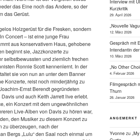
Interview mit U
eder das Eine noch das Andere, so der
Kurzkritik
n das Gerüst.
29. April 2026
„Nouvelle Vagu
gelos Holzgerüst für die Fresken, sondern
12. März 2026
ln Concert – ist eine junge Frau
Gespräch mit 
stammt aus konservativem Haus, gehobene
Intendantin de
en beginnt sie, Jazzkonzerte zu
10. März 2026
sehr selbstbewussten und ziemlich frechen
onisten Ronnie Scott kennenlernt. In der
„No Other Cho
taltet sie von nun an unter dem Banner
4. Februar 2026
e Konzerte, reist noch minderjährig zu
Filmgespräch m
Joachim-Ernst Berendt gegründeten
Thurn
Davis und auch Keith Jarrett live erlebt.
26. Januar 2026
nce, ein Konzert mit dem ungewöhnlichen
ehreren Live-Alben von Davis zu hören war,
rden, den Musiker zu diesem Konzert zu
ANGEMERKT
n zu überzeugen, nach der
Yvonne
zu
„My
an Bergs „Lulu“ den Saal noch einmal um