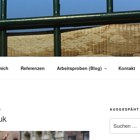
R
r
mich
Referenzen
Arbeitsproben (Blog)
Kontakt
R
AUSGESPÄHT
uk
Suchen
nach: