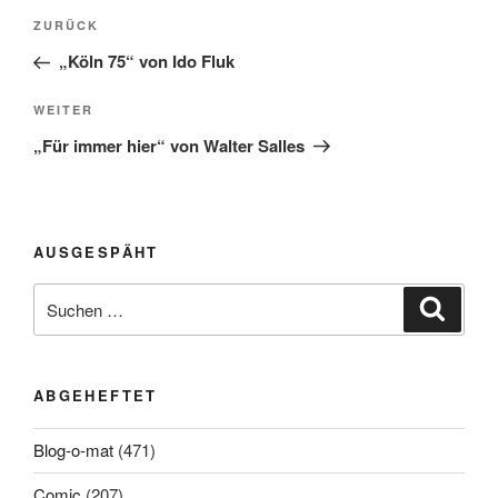
Beitragsnavigation
Vorheriger
ZURÜCK
Beitrag
„Köln 75“ von Ido Fluk
Nächster
WEITER
Beitrag
„Für immer hier“ von Walter Salles
AUSGESPÄHT
Suchen
Suche
nach:
ABGEHEFTET
Blog-o-mat
(471)
Comic
(207)