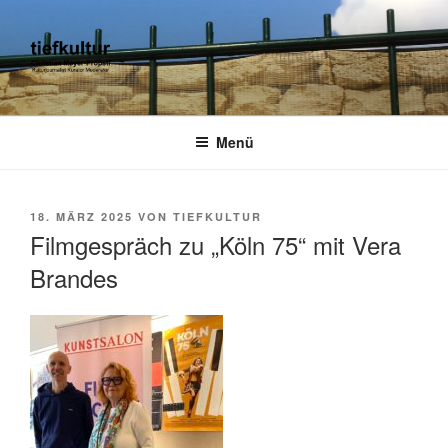
Zum
Inhalt
springen
TIEFKULTUR
kulturjournalist kurator moderator
Menü
VERÖFFENTLICHT
18. MÄRZ 2025
VON
TIEFKULTUR
AM
Filmgespräch zu „Köln 75“ mit Vera
Brandes