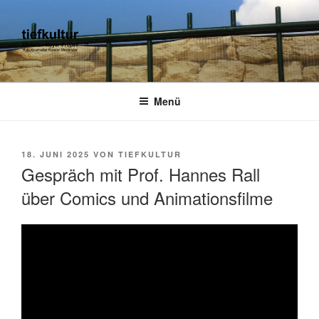
Zum
Inhalt
springen
TIEFKULTUR
kulturjournalist kurator moderator
Menü
VERÖFFENTLICHT
18. JUNI 2025
VON
TIEFKULTUR
AM
Gespräch mit Prof. Hannes Rall
über Comics und Animationsfilme