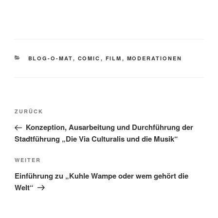
KATEGORIEN
BLOG-O-MAT
,
COMIC
,
FILM
,
MODERATIONEN
Beitragsnavigation
Vorheriger
ZURÜCK
Beitrag
Konzeption, Ausarbeitung und Durchführung der
Stadtführung „Die Via Culturalis und die Musik“
Nächster
WEITER
Beitrag
Einführung zu „Kuhle Wampe oder wem gehört die
Welt“