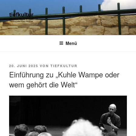
Zum
Inhalt
springen
TIEFKULTUR
kulturjournalist kurator moderator
Menü
VERÖFFENTLICHT
20. JUNI 2025
VON
TIEFKULTUR
AM
Einführung zu „Kuhle Wampe oder
wem gehört die Welt“