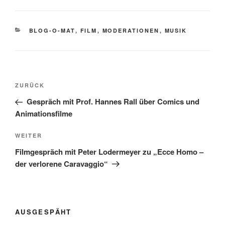
KATEGORIEN
BLOG-O-MAT
,
FILM
,
MODERATIONEN
,
MUSIK
Beitragsnavigation
Vorheriger
ZURÜCK
Beitrag
Gespräch mit Prof. Hannes Rall über Comics und
Animationsfilme
Nächster
WEITER
Beitrag
Filmgespräch mit Peter Lodermeyer zu „Ecce Homo –
der verlorene Caravaggio“
AUSGESPÄHT