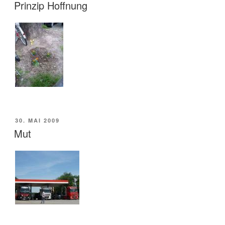
AM
Prinzip Hoffnung
VERÖFFENTLICHT
30. MAI 2009
AM
Mut