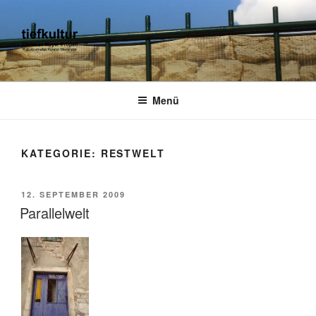
Zum
Inhalt
springen
TIEFKULTUR
kulturjournalist kurator moderator
Menü
KATEGORIE:
RESTWELT
VERÖFFENTLICHT
12. SEPTEMBER 2009
AM
Parallelwelt