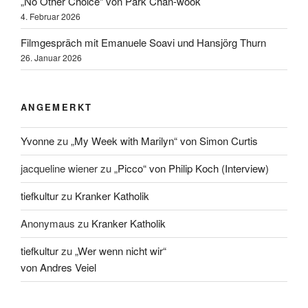
„No Other Choice“ von Park Chan-wook
4. Februar 2026
Filmgespräch mit Emanuele Soavi und Hansjörg Thurn
26. Januar 2026
ANGEMERKT
Yvonne
zu
„My Week with Marilyn“ von Simon Curtis
jacqueline wiener
zu
„Picco“ von Philip Koch (Interview)
tiefkultur
zu
Kranker Katholik
Anonymaus
zu
Kranker Katholik
tiefkultur
zu
„Wer wenn nicht wir“
von Andres Veiel