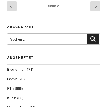
Beitragsnavigation
Vorherige
Näch
Seite
2
Seite
Seite
AUSGESPÄHT
Suchen
Suche
nach:
ABGEHEFTET
Blog-o-mat
(471)
Comic
(207)
Film
(666)
Kunst
(36)