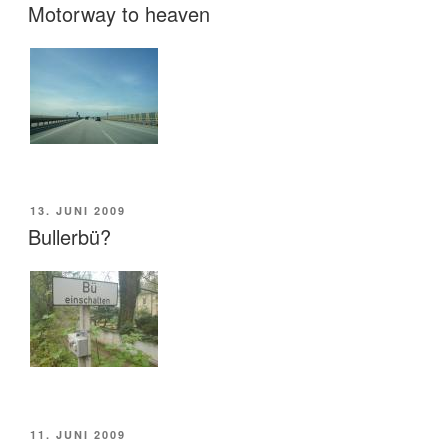
AM
Motorway to heaven
VERÖFFENTLICHT
13. JUNI 2009
AM
Bullerbü?
VERÖFFENTLICHT
11. JUNI 2009