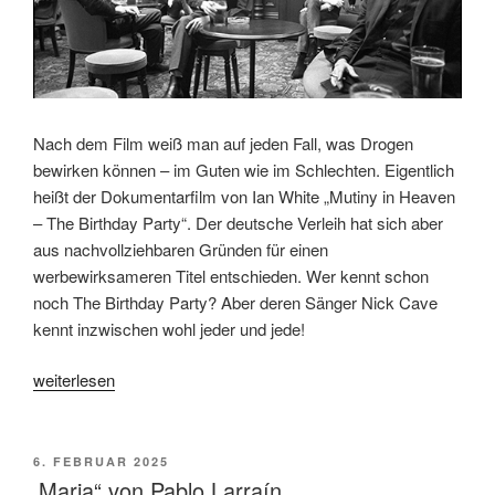
Nach dem Film weiß man auf jeden Fall, was Drogen
bewirken können – im Guten wie im Schlechten. Eigentlich
heißt der Dokumentarfilm von Ian White „Mutiny in Heaven
– The Birthday Party“. Der deutsche Verleih hat sich aber
aus nachvollziehbaren Gründen für einen
werbewirksameren Titel entschieden. Wer kennt schon
noch The Birthday Party? Aber deren Sänger Nick Cave
kennt inzwischen wohl jeder und jede!
„„Mutiny
weiterlesen
in
Heaven
–
VERÖFFENTLICHT
6. FEBRUAR 2025
AM
Die
„Maria“ von Pablo Larraín