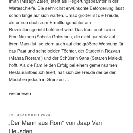
Iman (Misagh Zareh) steht als Regierungsbeamter in der
Warteschleife. Die sehnlichst erwünschte Beförderung lässt
schon lange auf sich warten. Umso größer ist die Freude,
als er nun doch zum Ermittlungsrichter am
Revolutionsgericht befördert wird. Das freut auch seine
Frau Najmeh (Soheila Golestani), die nicht nur stolz auf
ihren Mann ist, sondern auch auf eine größere Wohnung für
das Paar und seine beiden Töchter, der Studentin Rezvan
(Mahsa Rostami) und der Schülerin Sana (Setareh Maleki),
hofft. Als die Familie den Erfolg bei einem gemeinsamen
Restaurantbesuch feiert, hält sich die Freude der beiden
Mädchen jedoch in Grenzen …
„„Die
weiterlesen
Saat
des
heiligen
VERÖFFENTLICHT
12. DEZEMBER 2024
AM
Feigenbaums“
„Der Mann aus Rom“ von Jaap Van
von
Heusden