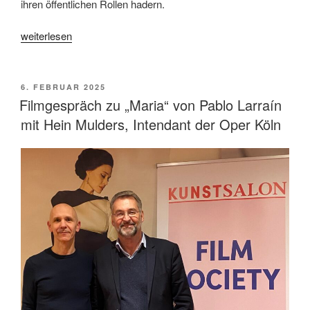
ihren öffentlichen Rollen hadern.
„„Maria“
weiterlesen
von
Pablo
Larraín“
VERÖFFENTLICHT
6. FEBRUAR 2025
AM
Filmgespräch zu „Maria“ von Pablo Larraín
mit Hein Mulders, Intendant der Oper Köln