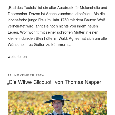
„Bad des Teufels“ ist ein alter Ausdruck für Melancholie und
Depression. Davon ist Agnes zunehmend befallen. Als die
lebensfrohe junge Frau im Jahr 1750 mit dem Bauern Wolf
verheiratet wird, ahnt sie noch nichts von ihrem neuen
Leben. Wolf wohnt mit seiner schroffen Mutter in einer
kleinen, dunklen Steinhütte im Wald. Agnes hat sich um alle
Wünsche ihres Gatten zu kümmern…
„„Des
weiterlesen
Teufels
Bad“
von
VERÖFFENTLICHT
11. NOVEMBER 2024
AM
Veronika
„Die Witwe Clicquot“ von Thomas Napper
Franz
und
Severin
Fiala“