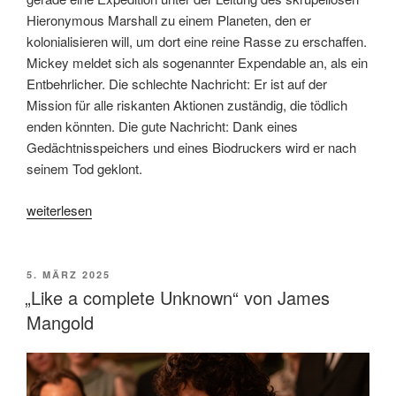
Hieronymous Marshall zu einem Planeten, den er
kolonialisieren will, um dort eine reine Rasse zu erschaffen.
Mickey meldet sich als sogenannter Expendable an, als ein
Entbehrlicher. Die schlechte Nachricht: Er ist auf der
Mission für alle riskanten Aktionen zuständig, die tödlich
enden könnten. Die gute Nachricht: Dank eines
Gedächtnisspeichers und eines Biodruckers wird er nach
seinem Tod geklont.
„„Mickey
weiterlesen
17“
von
Bong
VERÖFFENTLICHT
5. MÄRZ 2025
AM
Joon-
„Like a complete Unknown“ von James
ho“
Mangold