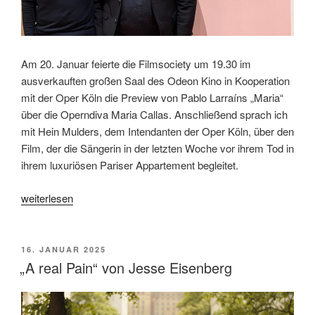
Am 20. Januar feierte die Filmsociety um 19.30 im
ausverkauften großen Saal des Odeon Kino in Kooperation
mit der Oper Köln die Preview von Pablo Larraíns „Maria“
über die Operndiva Maria Callas. Anschließend sprach ich
mit Hein Mulders, dem Intendanten der Oper Köln, über den
Film, der die Sängerin in der letzten Woche vor ihrem Tod in
ihrem luxuriösen Pariser Appartement begleitet.
„Filmgespräch
weiterlesen
zu
„Maria“
von
VERÖFFENTLICHT
16. JANUAR 2025
AM
Pablo
„A real Pain“ von Jesse Eisenberg
Larraín
mit