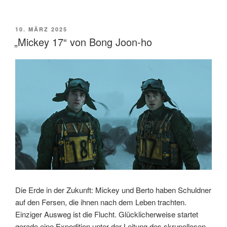
75“
von
Ido
VERÖFFENTLICHT
10. MÄRZ 2025
AM
Fluk“
„Mickey 17“ von Bong Joon-ho
Die Erde in der Zukunft: Mickey und Berto haben Schuldner
auf den Fersen, die ihnen nach dem Leben trachten.
Einziger Ausweg ist die Flucht. Glücklicherweise startet
gerade eine Expedition unter der Leitung des skrupellosen