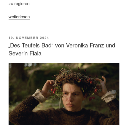
zu regieren.
„„Emilia
weiterlesen
Pérez“
von
Jacques
VERÖFFENTLICHT
19. NOVEMBER 2024
AM
Audiard:
„Des Teufels Bad“ von Veronika Franz und
Gesungene
Severin Fiala
Wiedergutmachung“