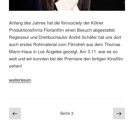
Anfang des Jahres hat die filmsociety der Kölner
Produktionsfirma Florianfilm einen Besuch abgestattet.
Regisseur und Drehbuchautor André Schäfer hat uns dort
auch erstes Rohmaterial vom Filmdreh aus dem Thomas
Mann-Haus in Los Angeles gezeigt. Am 3.11. war es so
weit und wir konnten bei der Premiere den fertigen Kinofilm
sehen!
„Filmgespräch
weiterlesen
zu
„Die
Bekenntnisse
des
Beitragsnavigation
Vorherige
Näch
Seite
2
Hochstaplers
Seite
Seite
Thomas
Mann““