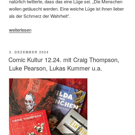
natürlich twitterte, dass das eine Lüge sei. „Die Menschen
wollen getäuscht werden. Eine weiche Lüge ist ihnen lieber
als der Schmerz der Wahrheit“.
„„Der
weiterlesen
Mann
aus
Rom“
VERÖFFENTLICHT
3. DEZEMBER 2024
AM
von
Comic Kultur 12.24. mit Craig Thompson,
Jaap
Luke Pearson, Lukas Kummer u.a.
Van
Heusden“