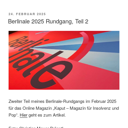
complete
Unknown“
VERÖFFENTLICHT
24. FEBRUAR 2025
AM
von
Berlinale 2025 Rundgang, Teil 2
James
Mangold“
Zweiter Teil meines Berlinale-Rundgangs im Februar 2025
für das Online Magazin „Kaput – Magazin für Insolvenz und
Pop“.
Hier
geht es zum Artikel.