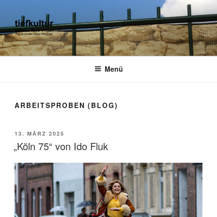
Zum
Inhalt
springen
TIEFKULTUR
kulturjournalist kurator moderator
Menü
ARBEITSPROBEN (BLOG)
VERÖFFENTLICHT
13. MÄRZ 2025
AM
„Köln 75“ von Ido Fluk