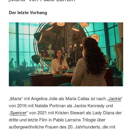
frühen
Jahre
Der letzte Vorhang
von
Nick
Cave“
von
Ian
White“
„Maria“ mit Angelina Jolie als Maria Callas ist nach „
Jackie
“
von 2016 mit Natalie Portman als Jackie Kennedy und
„
Spencer
“ von 2021 mit Kristen Stewart als Lady Diana der
dritte und letzte Film in Pablo Larraíns Trilogie über
außergewöhnliche Frauen des 20. Jahrhunderts, die mit