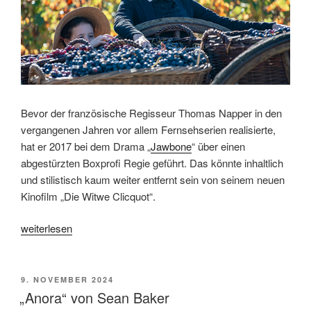
Bevor der französische Regisseur Thomas Napper in den
vergangenen Jahren vor allem Fernsehserien realisierte,
hat er 2017 bei dem Drama „
Jawbone
“ über einen
abgestürzten Boxprofi Regie geführt. Das könnte inhaltlich
und stilistisch kaum weiter entfernt sein von seinem neuen
Kinofilm „Die Witwe Clicquot“.
„„Die
weiterlesen
Witwe
Clicquot“
von
VERÖFFENTLICHT
9. NOVEMBER 2024
AM
Thomas
„Anora“ von Sean Baker
Napper“