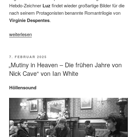
Hebdo-Zeichner
Luz
findet wieder großartige Bilder für die
nach seinem Protagonisten benannte Romantrilogie von
Virginie Despentes
.
„Comic
weiterlesen
Kultur
2.25.
mit
VERÖFFENTLICHT
7. FEBRUAR 2025
AM
neuen
„Mutiny in Heaven – Die frühen Jahre von
Comics
Nick Cave“ von Ian White
von
Reinhard
Höllensound
Kleist,
Luz
und
Emil
Ferres“