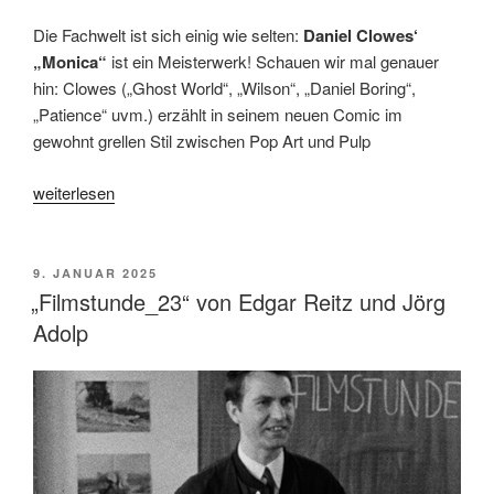
Die Fachwelt ist sich einig wie selten:
Daniel Clowes‘
„Monica“
ist ein Meisterwerk! Schauen wir mal genauer
hin: Clowes („Ghost World“, „Wilson“, „Daniel Boring“,
„Patience“ uvm.) erzählt in seinem neuen Comic im
gewohnt grellen Stil zwischen Pop Art und Pulp
„Comic
weiterlesen
Kultur
1.25.
mit
VERÖFFENTLICHT
9. JANUAR 2025
AM
Daniel
„Filmstunde_23“ von Edgar Reitz und Jörg
Clowes,
Adolp
Lewis
Trondheim
und
der
Comixene“