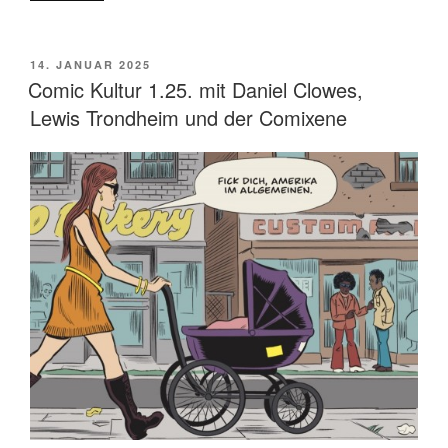
real
Pain“
von
VERÖFFENTLICHT
14. JANUAR 2025
AM
Jesse
Comic Kultur 1.25. mit Daniel Clowes,
Eisenberg“
Lewis Trondheim und der Comixene