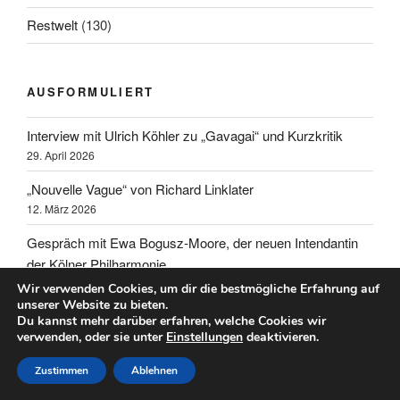
Restwelt
(130)
AUSFORMULIERT
Interview mit Ulrich Köhler zu „Gavagai“ und Kurzkritik
29. April 2026
„Nouvelle Vague“ von Richard Linklater
12. März 2026
Gespräch mit Ewa Bogusz-Moore, der neuen Intendantin
der Kölner Philharmonie
10. März 2026
Wir verwenden Cookies, um dir die bestmögliche Erfahrung auf
unserer Website zu bieten.
„No Other Choice“ von Park Chan-wook
Du kannst mehr darüber erfahren, welche Cookies wir
verwenden, oder sie unter
Einstellungen
deaktivieren.
4. Februar 2026
Filmgespräch mit Emanuele Soavi und Hansjörg Thurn
Zustimmen
Ablehnen
26. Januar 2026