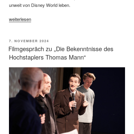
unweit von Disney World leben.
„„Anora“
weiterlesen
von
Sean
Baker“
VERÖFFENTLICHT
7. NOVEMBER 2024
AM
Filmgespräch zu „Die Bekenntnisse des
Hochstaplers Thomas Mann“