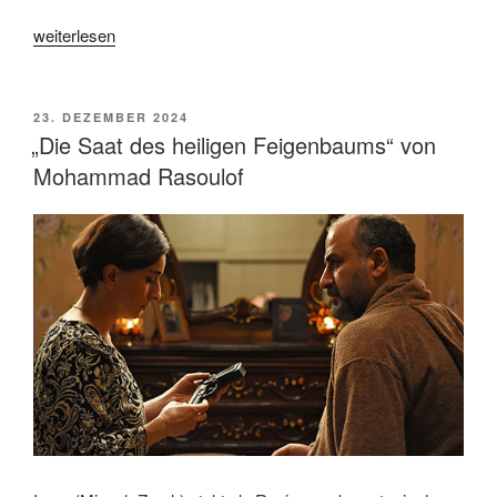
„„Filmstunde_23“
weiterlesen
von
Edgar
Reitz
VERÖFFENTLICHT
23. DEZEMBER 2024
AM
und
„Die Saat des heiligen Feigenbaums“ von
Jörg
Mohammad Rasoulof
Adolp“