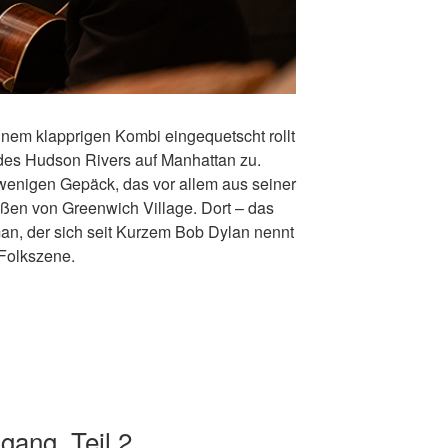
inem klapprigen Kombi eingequetscht rollt
 des Hudson Rivers auf Manhattan zu.
 wenigen Gepäck, das vor allem aus seiner
raßen von Greenwich Village. Dort – das
n, der sich seit Kurzem Bob Dylan nennt
 Folkszene.
gang, Teil 2