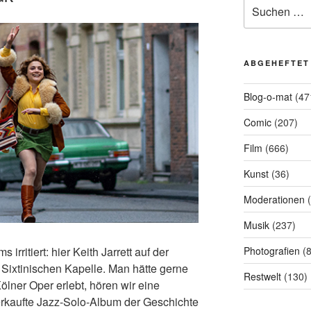
Suchen
nach:
ABGEHEFTET
Blog-o-mat
(47
Comic
(207)
Film
(666)
Kunst
(36)
Moderationen
(
Musik
(237)
irritiert: hier Keith Jarrett auf der
Photografien
(8
 Sixtinischen Kapelle. Man hätte gerne
Restwelt
(130)
ölner Oper erlebt, hören wir eine
rkaufte Jazz-Solo-Album der Geschichte