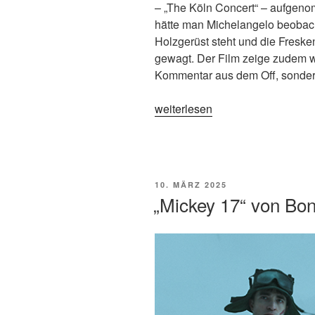
– „The Köln Concert“ – aufgen
hätte man Michelangelo beobach
Holzgerüst steht und die Fresken
gewagt. Der Film zeige zudem w
Kommentar aus dem Off, sonder
„„Köln
weiterlesen
75“
von
Ido
Fluk“
VERÖFFENTLICHT
10. MÄRZ 2025
AM
„Mickey 17“ von Bo