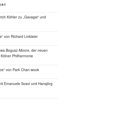
ERT
lrich Köhler zu „Gavagai“ und
e“ von Richard Linklater
Ewa Bogusz-Moore, der neuen
r Kölner Philharmonie
ice“ von Park Chan-wook
it Emanuele Soavi und Hansjörg