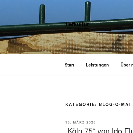
Zum
Inhalt
springen
TIEFKULTU
kulturjournalist kurator moderato
Start
Leistungen
Über 
KATEGORIE:
BLOG-O-MAT
VERÖFFENTLICHT
13. MÄRZ 2025
AM
„Köln 75“ von Ido Fl