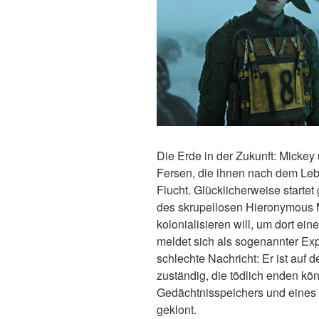
Die Erde in der Zukunft: Mickey
Fersen, die ihnen nach dem Lebe
Flucht. Glücklicherweise startet
des skrupellosen Hieronymous M
kolonialisieren will, um dort ei
meldet sich als sogenannter Exp
schlechte Nachricht: Er ist auf d
zuständig, die tödlich enden kö
Gedächtnisspeichers und eines 
geklont.