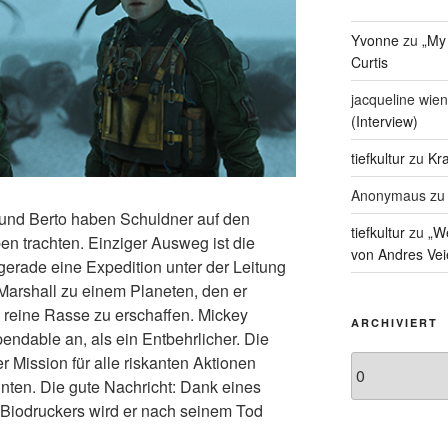
Yvonne
zu
„My
Curtis
jacqueline wien
(Interview)
tiefkultur
zu
Kra
Anonymaus
z
 und Berto haben Schuldner auf den
tiefkultur
zu
„We
n trachten. Einziger Ausweg ist die
von Andres Vei
 gerade eine Expedition unter der Leitung
arshall zu einem Planeten, den er
ne reine Rasse zu erschaffen. Mickey
ARCHIVIERT
endable an, als ein Entbehrlicher. Die
er Mission für alle riskanten Aktionen
Archiviert
nnten. Die gute Nachricht: Dank eines
Biodruckers wird er nach seinem Tod