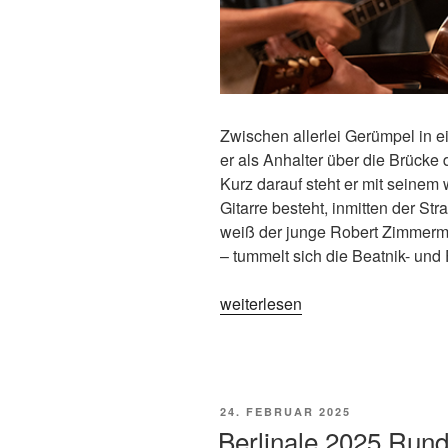
Zwischen allerlei Gerümpel in e
er als Anhalter über die Brücke
Kurz darauf steht er mit seinem
Gitarre besteht, inmitten der St
weiß der junge Robert Zimmerma
– tummelt sich die Beatnik- und
„„Like
weiterlesen
a
complete
Unknown“
von
VERÖFFENTLICHT
24. FEBRUAR 2025
James
AM
Berlinale 2025 Rund
Mangold“